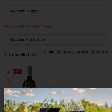
Qualsiasi Vitigno
FILTRA PER PRODUTTORE
Qualsiasi Produttore
Min
100,00
€
Max
10.000,00
€
Cancella filtri
ESAURITO