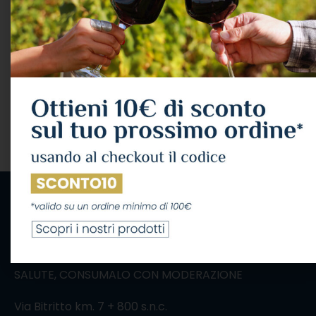
Ornellaia Bianco
Toscana Igt 2020 Cl.75
13°
VINI
,
VINO BIANCO
Ornellaia
173,24
€
IVA Inclusa
LEGGI TUTTO
IL CONSUMO ECCESSIVO DI ALCOL NUOCE ALLA
SALUTE, CONSUMALO CON MODERAZIONE
Via Bitritto km. 7 + 800 s.n.c.