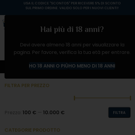
USA IL CODICE "SCONTO5" PER RICEVERE 5% DI SCONTO
SUL PRIMO ORDINE. VALIDO SOLO PER I NUOVI CLIENTI!
Hai più di 18 anni?
Devi avere almeno 18 anni per visualizzare la
pagina. Per favore, verifica la tua età per entrare.
VINO BIANCO
HO 18 ANNI O PIÙ
HO MENO DI 18 ANNI
Home
Negozio
VINI
VINO BIANCO
FILTRA PER PREZZO
Prezzo:
100 €
—
10.000 €
FILTRA
CATEGORIE PRODOTTO