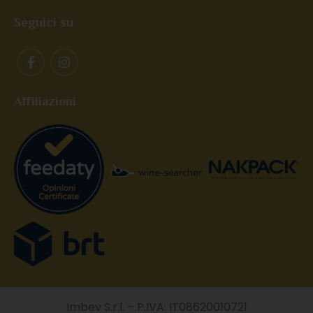
Seguici su
Affiliazioni
Imbev S.r.l. – P.IVA: IT08620010721