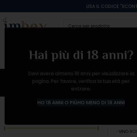
USA IL CODICE "SCONT
CATEGORIA
VINI ROSSI
VINI BIANCHI
VINI
Hai più di 18 anni?
Devi avere almeno 18 anni per visualizzare la
pagina. Per favore, verifica la tua età per
entrare.
Home
Negozio
VINI
VINO ROSATO
HO 18 ANNI O PIÙ
HO MENO DI 18 ANNI
FILTRA PER PREZZO
CATEGORIE
VINO RO