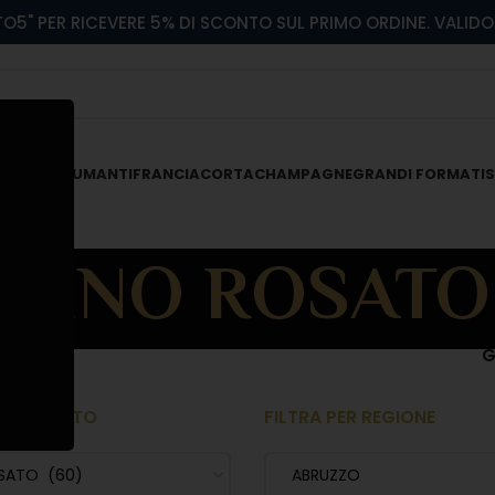
O5" PER RICEVERE 5% DI SCONTO SUL PRIMO ORDINE. VALIDO 
 ROSATI
SPUMANTI
FRANCIACORTA
CHAMPAGNE
GRANDI FORMATI
S
VINO ROSATO
G
 PRODOTTO
FILTRA PER REGIONE
SATO (60)
ABRUZZO