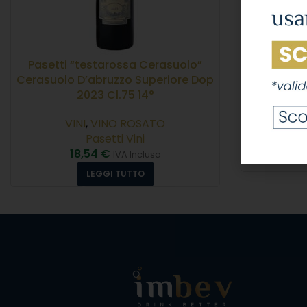
Pasetti “testarossa Cerasuolo”
Pasetti “
Cerasuolo D’abruzzo Superiore Dop
Aquila
2023 Cl.75 14°
VI
VINI
,
VINO ROSATO
Pasetti Vini
1
18,54
€
IVA Inclusa
LEGGI TUTTO