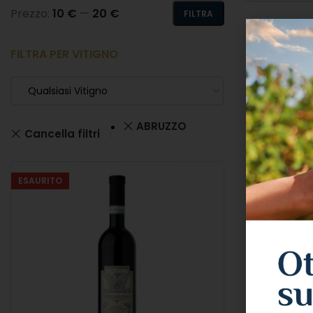
Prezzo:
10 €
—
20 €
FILTRA
FILTRA PER VITIGNO
FILTRA PER
Qualsiasi Vitigno
Qualsiasi 
ABRUZZO
Cancella filtri
ESAURITO
ESAURITO