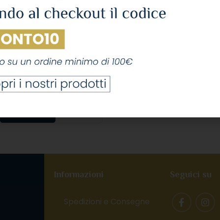
testarossa Rosato” Terre
ne Igp 2023 Cl.75 13°
NI
,
VINO ROSATO
Pasetti Vini
0,63
€
IVA Inclusa
LEGGI TUTTO
Informazioni
Seguici su
Spedizioni e Consegne