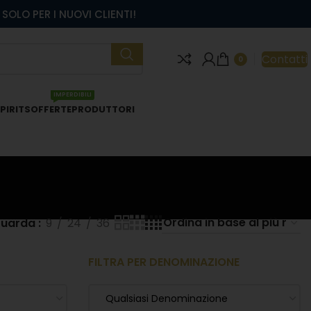
SOLO PER I NUOVI CLIENTI!
Contatti
0
IMPERDIBILI
PIRITS
OFFERTE
PRODUTTORI
uarda
9
24
36
FILTRA PER DENOMINAZIONE
Qualsiasi Denominazione