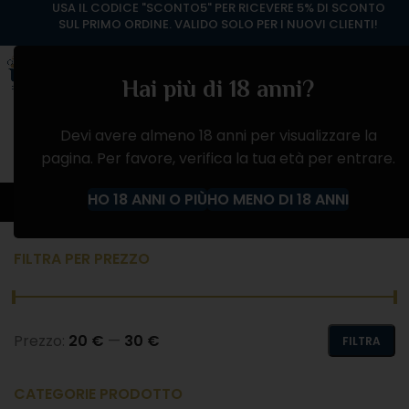
USA IL CODICE "SCONTO5" PER RICEVERE 5% DI SCONTO
SUL PRIMO ORDINE. VALIDO SOLO PER I NUOVI CLIENTI!
Hai più di 18 anni?
Devi avere almeno 18 anni per visualizzare la
pagina. Per favore, verifica la tua età per entrare.
VINO ROSATO
HO 18 ANNI O PIÙ
HO MENO DI 18 ANNI
Home
Negozio
VINI
VINO ROSATO
FILTRA PER PREZZO
Prezzo:
20 €
—
30 €
FILTRA
CATEGORIE PRODOTTO