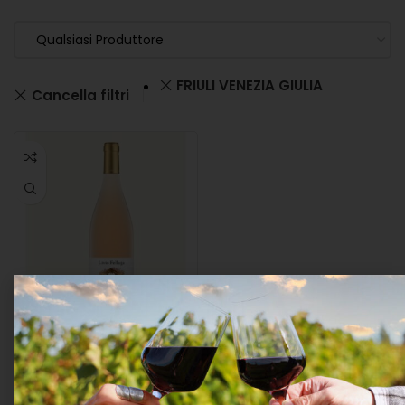
Qualsiasi Produttore
FRIULI VENEZIA GIULIA
Cancella filtri
Livio Felluga “rose”
Merlot – Pinot Nero
Venezia Giulia Igt 2025
Cl.75 12,5°