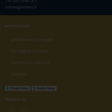
Tel:
080 506 1371
imbev@imbev.it
Informazioni
Spedizioni e Consegne
Packaging e imballi
Termini e Condizioni
Contatti
Privacy Policy
Cookie Policy
Seguici su