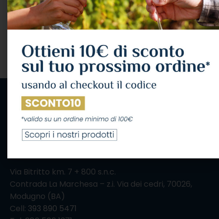
VINI
,
VINO ROSATO
Livio Felluga
21,96
€
IVA Inclusa
AGGIUNGI AL CARRELLO
IL CONSUMO ECCESSIVO DI ALCOL NUOCE ALLA
SALUTE, CONSUMALO CON MODERAZIONE
Via Bitritto km. 7 + 800 s.n.c.
Contrada La Marchesa – z.i. Via dei cedri, 70026,
Modugno (BA)
Cell:
393 890 5471