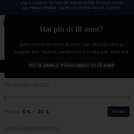
USA IL CODICE "SCONTO5" PER RICEVERE 5% DI SCONTO
SUL PRIMO ORDINE. VALIDO SOLO PER I NUOVI CLIENTI!
Hai più di 18 anni?
Devi avere almeno 18 anni per visualizzare la
pagina. Per favore, verifica la tua età per entrare.
VINO ROSATO
HO 18 ANNI O PIÙ
HO MENO DI 18 ANNI
Home
Negozio
VINI
VINO ROSATO
FILTRA PER PREZZO
Prezzo:
0 €
—
30 €
FILTRA
CATEGORIE PRODOTTO