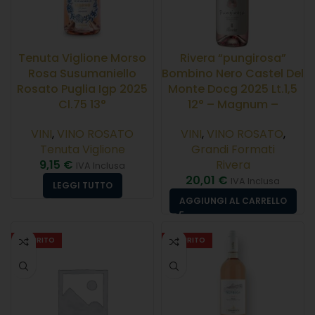
Tenuta Viglione Morso
Rivera “pungirosa”
Rosa Susumaniello
Bombino Nero Castel Del
Rosato Puglia Igp 2025
Monte Docg 2025 Lt.1,5
Cl.75 13°
12° – Magnum –
VINI
,
VINO ROSATO
VINI
,
VINO ROSATO
,
Tenuta Viglione
Grandi Formati
9,15
€
Rivera
IVA Inclusa
20,01
€
IVA Inclusa
LEGGI TUTTO
AGGIUNGI AL CARRELLO
ESAURITO
ESAURITO