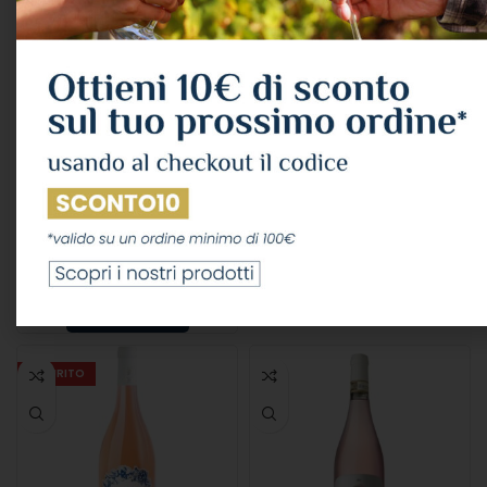
San Marzano “tramari”
Masseria Altemura
Rosato Primitivo Salento
Zinzula Rose’ 2023 Cl.75
Igp 2024 Lt.1,5 12,5° –
12°
Magnum –
VINI
,
VINO ROSATO
VINI
,
VINO ROSATO
,
Masseria Altemura
Grandi Formati
10,98
€
IVA Inclusa
Cantine San Marzano
LEGGI TUTTO
20,98
€
IVA Inclusa
LEGGI TUTTO
ESAURITO