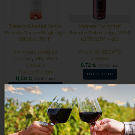
Tenuta Giustini Jento
Vetrere “taranta”
Rosato Vivace Puglia Igp
Rosato Salento Igp 2024
2024 Cl.75 11°
Cl.75 12,5° – Bio
Vini rosati scelti da
VINI
,
VINO ROSATO
Imbev.it
,
VINI
,
VINO
Vetrère
ROSATO
8,72
€
IVA Inclusa
Tenuta Giustini
LEGGI TUTTO
11,00
€
IVA Inclusa
AGGIUNGI AL CARRELLO
ESAURITO
ESAURITO