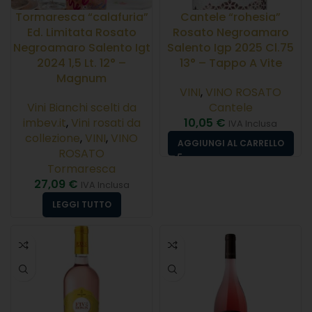
Tormaresca “calafuria”
Cantele “rohesia”
Ed. Limitata Rosato
Rosato Negroamaro
Negroamaro Salento Igt
Salento Igp 2025 Cl.75
2024 1,5 Lt. 12° –
13° – Tappo A Vite
Magnum
VINI
,
VINO ROSATO
Vini Bianchi scelti da
Cantele
imbev.it
,
Vini rosati da
10,05
€
IVA Inclusa
collezione
,
VINI
,
VINO
AGGIUNGI AL CARRELLO
ROSATO
Tormaresca
27,09
€
IVA Inclusa
LEGGI TUTTO