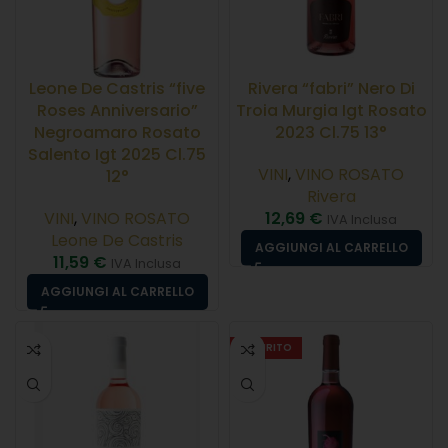
Leone De Castris “five
Rivera “fabri” Nero Di
Roses Anniversario”
Troia Murgia Igt Rosato
Negroamaro Rosato
2023 Cl.75 13°
Salento Igt 2025 Cl.75
VINI
,
VINO ROSATO
12°
Rivera
VINI
,
VINO ROSATO
12,69
€
IVA Inclusa
Leone De Castris
AGGIUNGI AL CARRELLO
11,59
€
IVA Inclusa
AGGIUNGI AL CARRELLO
ESAURITO