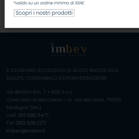
12,32
€
9,99
€
IVA Inclusa
IVA Inclusa
LEGGI TUTTO
LEGGI TUTTO
IL CONSUMO ECCESSIVO DI ALCOL NUOCE ALLA
SALUTE, CONSUMALO CON MODERAZIONE
Via Bitritto km. 7 + 800 s.n.c.
Contrada La Marchesa – z.i. Via dei cedri, 70026,
Modugno (BA)
Cell:
393 890 5471
Tel:
080 506 1371
imbev@imbev.it