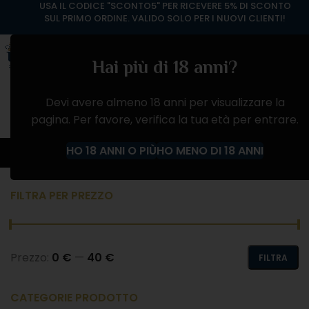
USA IL CODICE "SCONTO5" PER RICEVERE 5% DI SCONTO
SUL PRIMO ORDINE. VALIDO SOLO PER I NUOVI CLIENTI!
Hai più di 18 anni?
Devi avere almeno 18 anni per visualizzare la
pagina. Per favore, verifica la tua età per entrare.
VINO ROSATO
HO 18 ANNI O PIÙ
HO MENO DI 18 ANNI
Home
Negozio
VINI
VINO ROSATO
FILTRA PER PREZZO
Prezzo:
0 €
—
40 €
FILTRA
CATEGORIE PRODOTTO