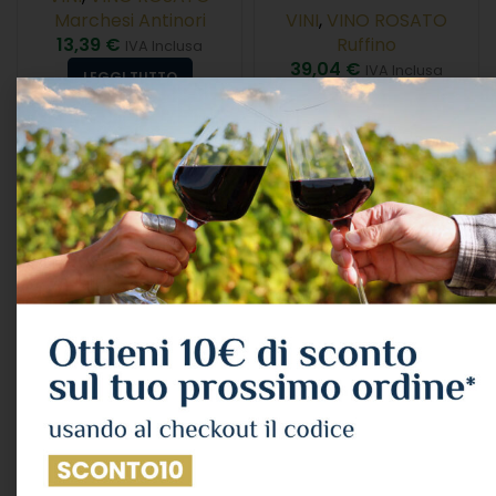
Marchesi Antinori
VINI
,
VINO ROSATO
13,39
€
Ruffino
IVA Inclusa
39,04
€
IVA Inclusa
LEGGI TUTTO
LEGGI TUTTO
ESAURITO
ESAURITO
Ruffino Aqua Di Venus
Marchesi Frescobaldi
Rosato Toscana Igt
“alie Rose” Toscana Igt
2022 Cl.75 13°
2024 Cl.75 12°
VINI
,
VINO ROSATO
VINI
,
VINO ROSATO
Ruffino
Marchesi Frescobaldi