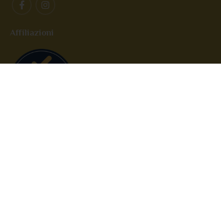
Affiliazioni
Imbev S.r.l. – P.IVA: IT08620010721