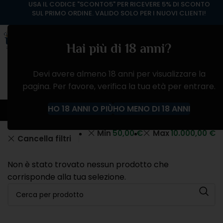
USA IL CODICE "SCONTO5" PER RICEVERE 5% DI SCONTO
SUL PRIMO ORDINE. VALIDO SOLO PER I NUOVI CLIENTI!
Hai più di 18 anni?
Devi avere almeno 18 anni per visualizzare la
pagina. Per favore, verifica la tua età per entrare.
VINO ROSATO
HO 18 ANNI O PIÙ
HO MENO DI 18 ANNI
Home
Negozio
VINI
VINO ROSATO
Min
50,00
€
Max
10.000,00
€
Cancella filtri
Non è stato trovato nessun prodotto che
corrisponde alla tua selezione.