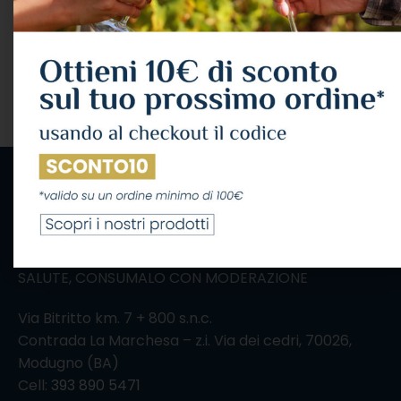
IL CONSUMO ECCESSIVO DI ALCOL NUOCE ALLA
SALUTE, CONSUMALO CON MODERAZIONE
Via Bitritto km. 7 + 800 s.n.c.
Contrada La Marchesa – z.i. Via dei cedri, 70026,
Modugno (BA)
Cell:
393 890 5471