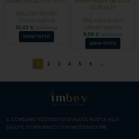
Colle Doc 2021 Cl.75 14°
Rosso Puglia Igp 2023
Cl.75 14,5°
VINI
,
VINO ROSSO
Tenuta Viglione
VINI
,
VINO ROSSO
10,42
€
Tenuta Viglione
IVA Inclusa
9,06
€
IVA Inclusa
LEGGI TUTTO
LEGGI TUTTO
1
2
3
4
5
6
→
IL CONSUMO ECCESSIVO DI ALCOL NUOCE ALLA
SALUTE, CONSUMALO CON MODERAZIONE