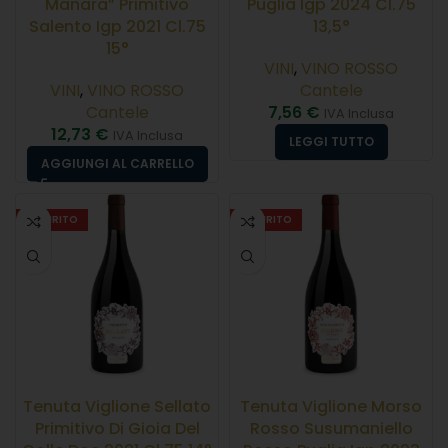
Manara” Primitivo
Puglia Igp 2024 Cl.75
Salento Igp 2021 Cl.75
13,5°
15°
VINI
,
VINO ROSSO
VINI
,
VINO ROSSO
Cantele
Cantele
7,56
€
IVA Inclusa
12,73
€
IVA Inclusa
LEGGI TUTTO
AGGIUNGI AL CARRELLO
ESAURITO
ESAURITO
Tenuta Viglione Sellato
Tenuta Viglione Morso
Primitivo Di Gioia Del
Rosso Susumaniello