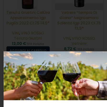
Tenuta Giustini CalÙra
Vetrere “tempio Di
Appassimento Igp
Giano” Negroamaro
Puglia 2022 Cl.75 14,5°
Salento Igp 2023 Cl.75
13,5°
VINI
,
VINO ROSSO
Tenuta Giustini
VINI
,
VINO ROSSO
12,00
€
Vetrère
IVA Inclusa
8,72
€
IVA Inclusa
AGGIUNGI AL CARRELLO
LEGGI TUTTO
ESAURITO
ESAURITO