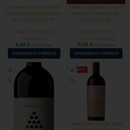
Torrevento “bolonero”
Tenuta Giustini Arcano
Castel Del Monte Rosso
Primitivo Salento Igp
Doc 2022 Cl.75 13°
2025 Cl.75 13°
VINI
,
VINO ROSSO
VINI
,
VINO ROSSO
Torrevento
Tenuta Giustini
6,89
€
11,00
€
IVA Inclusa
IVA Inclusa
AGGIUNGI AL CARRELLO
AGGIUNGI AL CARRELLO
ESAURITO
Leone De Castris “villa