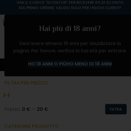
USA IL CODICE "SCONTO5" PER RICEVERE 5% DI SCONTO
SUL PRIMO ORDINE. VALIDO SOLO PER I NUOVI CLIENTI!
Hai più di 18 anni?
Devi avere almeno 18 anni per visualizzare la
pagina. Per favore, verifica la tua età per entrare.
VINO ROSSO
HO 18 ANNI O PIÙ
HO MENO DI 18 ANNI
Home
Negozio
VINI
VINO ROSSO
FILTRA PER PREZZO
Prezzo:
0 €
—
20 €
FILTRA
CATEGORIE PRODOTTO