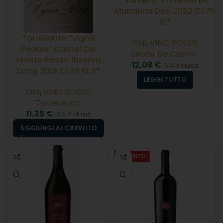
Santera” Primitivo Di
Manduria Doc 2022 Cl.75
15°
Torrevento “vigna
VINI
,
VINO ROSSO
Pedale” Castel Del
Leone De Castris
Monte Rosso Riserva
12,08
€
IVA Inclusa
Docg 2019 Cl.75 13,5°
LEGGI TUTTO
VINI
,
VINO ROSSO
Torrevento
11,35
€
IVA Inclusa
AGGIUNGI AL CARRELLO
ESAURITO