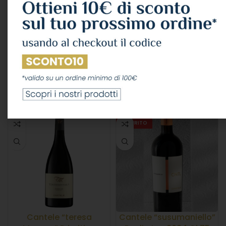
Vetrere “passaturo”
Vetrere “livruni” Primitivo
Malvasia Salento Igp
Salento Igp 2022 Cl.75
2022 Cl.75 15,5°
14°
VINI
,
VINO ROSSO
VINI
,
VINO ROSSO
Vetrère
Vetrère
9,19
€
8,72
€
IVA Inclusa
IVA Inclusa
LEGGI TUTTO
LEGGI TUTTO
ESAURITO
Cantele “teresa
Cantele “susumaniello”