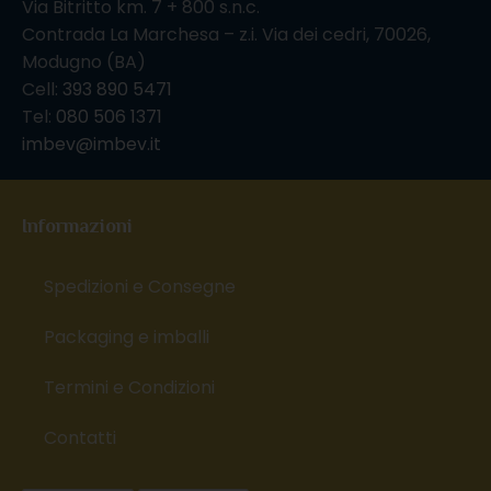
Via Bitritto km. 7 + 800 s.n.c.
Contrada La Marchesa – z.i. Via dei cedri, 70026,
Modugno (BA)
Cell:
393 890 5471
Tel:
080 506 1371
imbev@imbev.it
Informazioni
Spedizioni e Consegne
Packaging e imballi
Termini e Condizioni
Contatti