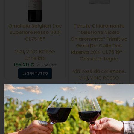
Ornellaia Bolgheri Doc
Tenute Chiaromonte
Superiore Rosso 2021
“selezione Nicola
Cl.75 15°
Chiaromonte” Primitivo
Gioia Del Colle Doc
VINI
,
VINO ROSSO
Riserva 2014 Cl.75 19° –
Ornellaia
Cassetta Legno
195,20
€
IVA Inclusa
Vini rossi da collezione
,
LEGGI TUTTO
VINI
,
VINO ROSSO
Tenute Chiaromonte
534,36
€
IVA Inclusa
AGGIUNGI AL CARRELLO
ESAURITO
ESAURITO