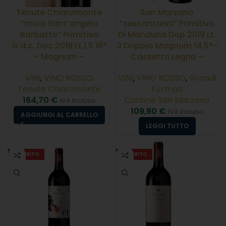
Tenute Chiaromonte
San Marzano
“muro Sant’angelo
“sessantanni” Primitivo
Barbatto” Primitivo
Di Manduria Dop 2019 Lt.
G.d.c. Doc 2019 Lt.1,5 16°
3 Doppio Magnum 14,5°-
– Magnum –
Cassetta Legno –
VINI
,
VINO ROSSO
VINI
,
VINO ROSSO
,
Grandi
Tenute Chiaromonte
Formati
164,70
€
Cantine San Marzano
IVA Inclusa
109,80
€
IVA Inclusa
AGGIUNGI AL CARRELLO
LEGGI TUTTO
ESAURITO
ESAURITO