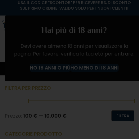
USA IL CODICE "SCONTO5" PER RICEVERE 5% DI SCONTO
SUL PRIMO ORDINE. VALIDO SOLO PER I NUOVI CLIENTI!
Hai più di 18 anni?
Devi avere almeno 18 anni per visualizzare la
pagina. Per favore, verifica la tua età per entrare.
VINO ROSSO
HO 18 ANNI O PIÙ
HO MENO DI 18 ANNI
Home
Negozio
VINI
VINO ROSSO
FILTRA PER PREZZO
Prezzo:
100 €
—
10.000 €
FILTRA
CATEGORIE PRODOTTO