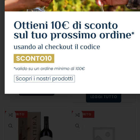
Tenuta San Guido
Marchesi Frescobaldi
Bolgheri “sassicaia” Doc
“luce” Brunello Di
2020 Cl.75 13,5°
Montalcino Docg 2019
Cl.75 15°
VINI
,
VINO ROSSO
Tenuta San Guido
VINI
,
VINO ROSSO
305,00
€
Marchesi Frescobaldi
IVA Inclusa
114,38
€
IVA Inclusa
LEGGI TUTTO
LEGGI TUTTO
ESAURITO
ESAURITO