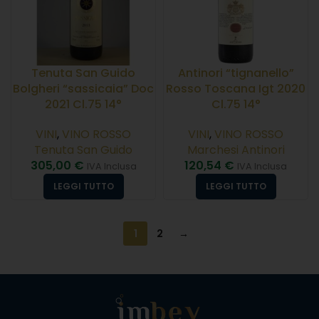
Tenuta San Guido
Antinori “tignanello”
Bolgheri “sassicaia” Doc
Rosso Toscana Igt 2020
2021 Cl.75 14°
Cl.75 14°
VINI
,
VINO ROSSO
VINI
,
VINO ROSSO
Tenuta San Guido
Marchesi Antinori
305,00
€
120,54
€
IVA Inclusa
IVA Inclusa
LEGGI TUTTO
LEGGI TUTTO
1
2
→