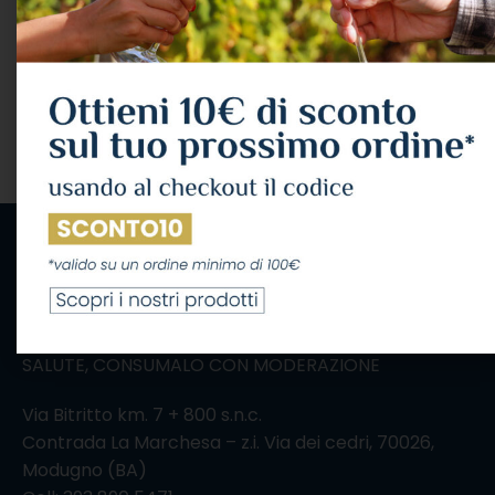
IL CONSUMO ECCESSIVO DI ALCOL NUOCE ALLA
SALUTE, CONSUMALO CON MODERAZIONE
Via Bitritto km. 7 + 800 s.n.c.
Contrada La Marchesa – z.i. Via dei cedri, 70026,
Modugno (BA)