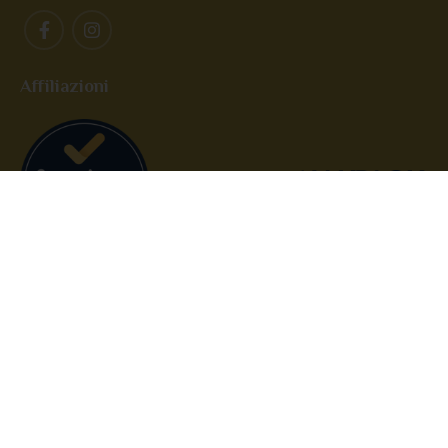
Affiliazioni
Imbev S.r.l. – P.IVA: IT08620010721