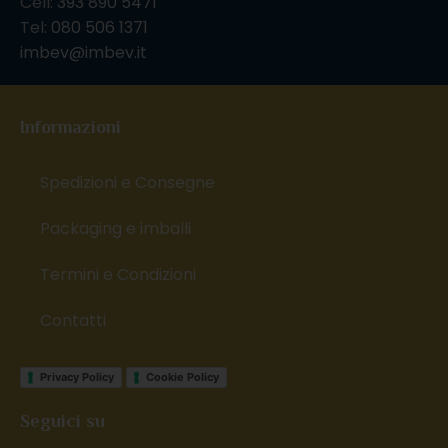
Cell:
393 890 5471
Tel:
080 506 1371
imbev@imbev.it
Informazioni
Spedizioni e Consegne
Packaging e imballi
Termini e Condizioni
Contatti
Privacy Policy
Cookie Policy
Seguici su