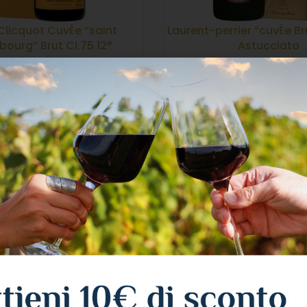
Clicquot CuvÉe “saint
Laurent-perrier “cuvÉe Bru
bourg” Brut Cl.75 12°
Astucciato
Astucciato
CHAMPAGNE
,
BR
HAMPAGNE
,
BRUT
Laurent-Perrie
Veuve Clicquot
39,72
€
IVA Inclu
2,75
€
IVA Inclusa
LEGGI TUTTO
LEGGI TUTTO
ESAURITO