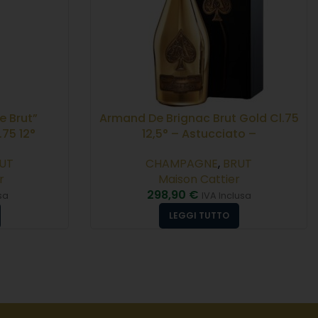
e Brut”
Armand De Brignac Brut Gold Cl.75
75 12°
12,5° – Astucciato –
UT
CHAMPAGNE
,
BRUT
r
Maison Cattier
298,90
€
sa
IVA Inclusa
LEGGI TUTTO