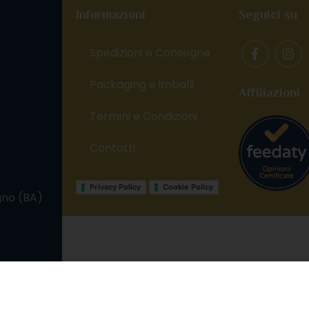
Informazioni
Seguici su
Spedizioni e Consegne
Packaging e imballi
Affiliazioni
Termini e Condizioni
,
Contatti
Privacy Policy
Cookie Policy
gno (BA)
Imbev S.r.l. – P.IVA: IT08620010721