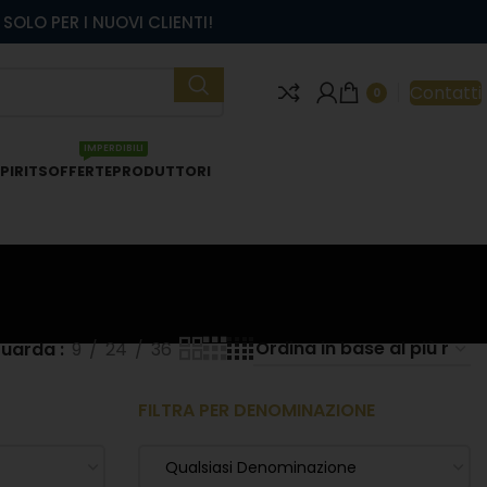
SOLO PER I NUOVI CLIENTI!
Contatti
0
IMPERDIBILI
PIRITS
OFFERTE
PRODUTTORI
uarda
9
24
36
FILTRA PER DENOMINAZIONE
Qualsiasi Denominazione