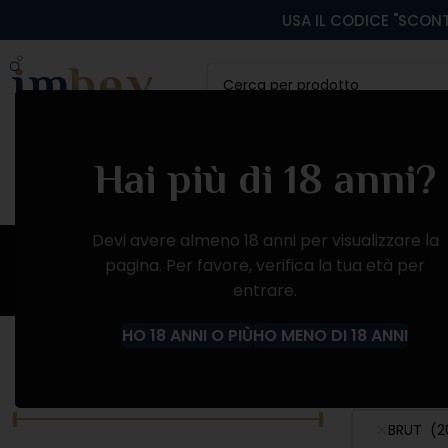
USA IL CODICE "SCONT
CATEGORIA
VINI ROSSI
VINI BIANCHI
VINI
Hai più di 18 anni?
Devi avere almeno 18 anni per visualizzare la
pagina. Per favore, verifica la tua età per
entrare.
Home
Negozio
CHAMPAGNE
BRUT
HO 18 ANNI O PIÙ
HO MENO DI 18 ANNI
FILTRA PER PREZZO
CATEGORIE
BRUT (2