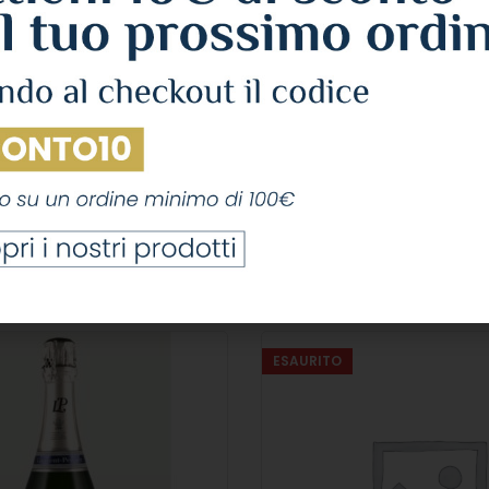
erer Collection 243 Brut
Delamotte Brut Cl.
Cl.75 12°
CHAMPAGNE
,
BR
HAMPAGNE
,
BRUT
Delamotte
Louis Roederer
42,59
€
IVA Inclu
2,10
€
IVA Inclusa
LEGGI TUTTO
LEGGI TUTTO
ESAURITO