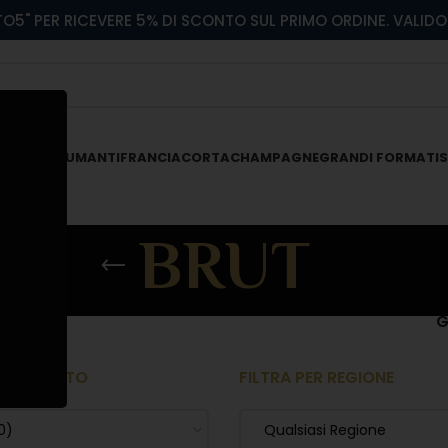
O5" PER RICEVERE 5% DI SCONTO SUL PRIMO ORDINE. VALIDO 
 ROSATI
SPUMANTI
FRANCIACORTA
CHAMPAGNE
GRANDI FORMATI
S
BRUT
G
 PRODOTTO
FILTRA PER REGIONE
0)
Qualsiasi Regione