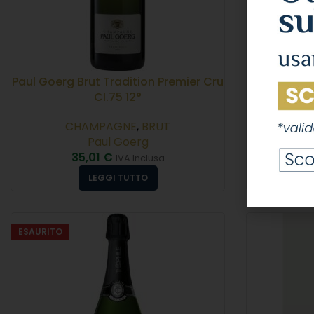
Paul Goerg Brut Tradition Premier Cru
Louis Roed
Cl.75 12°
CHAMPAGNE
,
BRUT
C
Paul Goerg
35,01
€
5
IVA Inclusa
LEGGI TUTTO
ESAURITO