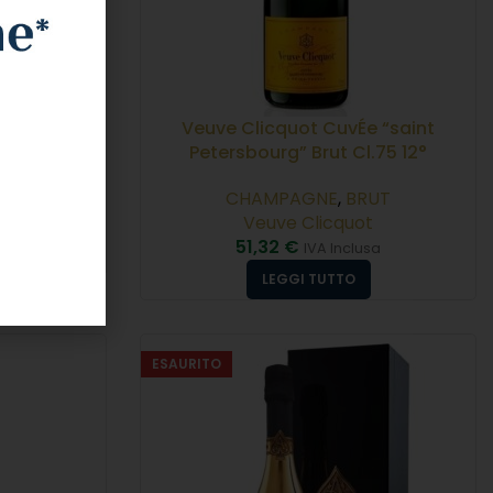
75 12°
Veuve Clicquot CuvÉe “saint
Petersbourg” Brut Cl.75 12°
UT
CHAMPAGNE
,
BRUT
Veuve Clicquot
sa
51,32
€
IVA Inclusa
LEGGI TUTTO
ESAURITO