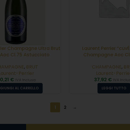
rier Champagne Ultra Brut
Laurent Perrier “cuvÉ
 Aoc Cl.75 Astucciato
Champagne Aoc Cl.
HAMPAGNE
,
BRUT
CHAMPAGNE
,
BR
Laurent-Perrier
Laurent-Perrie
0,21
€
37,92
€
IVA Inclusa
IVA Inclu
GIUNGI AL CARRELLO
LEGGI TUTTO
1
2
→