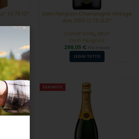
t” Cl.75 12°
Dom Perignon Champagne Vintage
Aoc 2013 Cl.75 12,5°
UT
CHAMPAGNE
,
BRUT
r
Dom Perignon
298,05
€
sa
IVA Inclusa
LEGGI TUTTO
ESAURITO