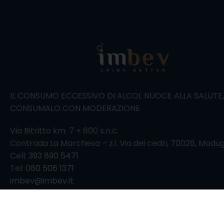
IL CONSUMO ECCESSIVO DI ALCOL NUOCE ALLA SALUTE
CONSUMALO CON MODERAZIONE
Via Bitritto km. 7 + 800 s.n.c.
Contrada La Marchesa – z.i. Via dei cedri, 70026, Modu
Cell:
393 890 5471
Tel:
080 506 1371
imbev@imbev.it