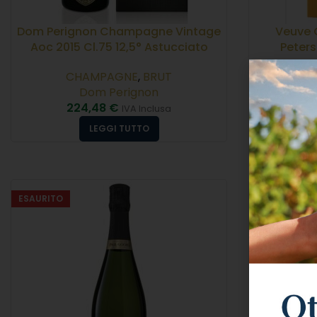
Dom Perignon Champagne Vintage
Veuve 
Aoc 2015 Cl.75 12,5° Astucciato
Peters
CHAMPAGNE
,
BRUT
Dom Perignon
C
224,48
€
IVA Inclusa
5
LEGGI TUTTO
ESAURITO
ESAURITO