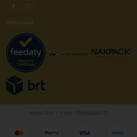
Affiliazioni
Imbev S.r.l. – P.IVA: IT08620010721