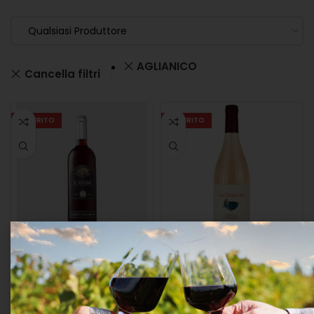
Qualsiasi Produttore
AGLIANICO
Cancella filtri
ESAURITO
ESAURITO
Cantine Del Notaio “il
Mastroberardino
Rogito” Aglianico Del
Lacrimarosa Irpinia
Vulture Doc 2022 Cl.75
Rosato Doc 2021 Cl.75
14°
13°