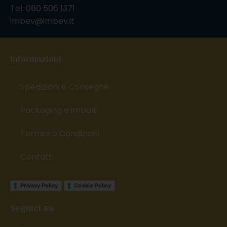
Tel:
080 506 1371
imbev@imbev.it
Informazioni
Spedizioni e Consegne
Packaging e imballi
Termini e Condizioni
Contatti
Privacy Policy
Cookie Policy
Seguici su