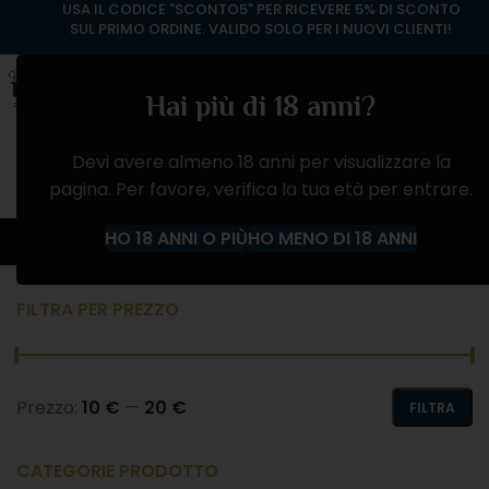
USA IL CODICE "SCONTO5" PER RICEVERE 5% DI SCONTO
SUL PRIMO ORDINE. VALIDO SOLO PER I NUOVI CLIENTI!
Hai più di 18 anni?
Devi avere almeno 18 anni per visualizzare la
pagina. Per favore, verifica la tua età per entrare.
VINO ROSATO
HO 18 ANNI O PIÙ
HO MENO DI 18 ANNI
Home
Negozio
VINI
VINO ROSATO
FILTRA PER PREZZO
Prezzo:
10 €
—
20 €
FILTRA
CATEGORIE PRODOTTO