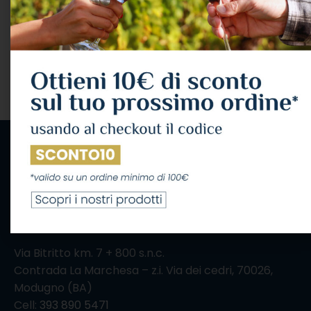
VINI
,
VINO ROSATO
VINI
,
VINO ROSATO
Cantine del Notaio
Az. Vinicola
12,95
€
Mastroberardino
IVA Inclusa
10,22
€
IVA Inclusa
LEGGI TUTTO
LEGGI TUTTO
IL CONSUMO ECCESSIVO DI ALCOL NUOCE ALLA
SALUTE, CONSUMALO CON MODERAZIONE
Via Bitritto km. 7 + 800 s.n.c.
Contrada La Marchesa – z.i. Via dei cedri, 70026,
Modugno (BA)
Cell:
393 890 5471