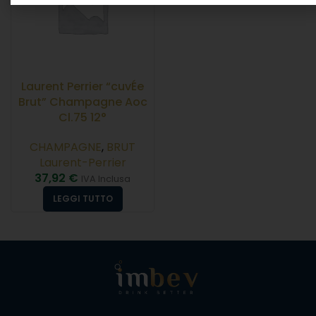
Laurent Perrier “cuvÉe
Brut” Champagne Aoc
Cl.75 12°
CHAMPAGNE
,
BRUT
Laurent-Perrier
37,92
€
IVA Inclusa
LEGGI TUTTO