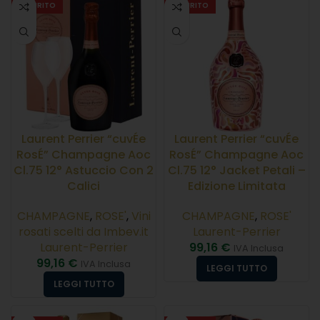
ESAURITO
ESAURITO
Laurent Perrier “cuvÉe
Laurent Perrier “cuvÉe
RosÉ” Champagne Aoc
RosÉ” Champagne Aoc
Cl.75 12° Astuccio Con 2
Cl.75 12° Jacket Petali –
Calici
Edizione Limitata
CHAMPAGNE
,
ROSE'
,
Vini
CHAMPAGNE
,
ROSE'
rosati scelti da Imbev.it
Laurent-Perrier
Laurent-Perrier
99,16
€
IVA Inclusa
99,16
€
IVA Inclusa
LEGGI TUTTO
LEGGI TUTTO