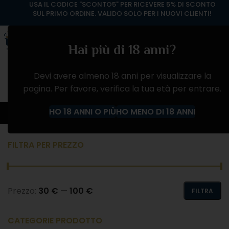
USA IL CODICE "SCONTO5" PER RICEVERE 5% DI SCONTO
SUL PRIMO ORDINE. VALIDO SOLO PER I NUOVI CLIENTI!
Hai più di 18 anni?
Devi avere almeno 18 anni per visualizzare la
pagina. Per favore, verifica la tua età per entrare.
Laurent-Perrier
HO 18 ANNI O PIÙ
HO MENO DI 18 ANNI
Home
Prodotto Produttore
Laurent-Perrier
FILTRA PER PREZZO
Prezzo:
30 €
—
100 €
FILTRA
CATEGORIE PRODOTTO