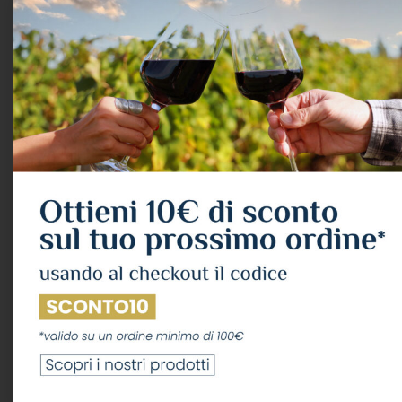
Laurent Perrier “cuvÉe
Laurent Perrier
RosÉ” Champagne Brut
Champagne Ultra Brut
Aoc Cl.75 12°
Nature Aoc Cl.75
Astucciato
CHAMPAGNE
,
ROSE'
Laurent-Perrier
CHAMPAGNE
,
BRUT
65,35
€
Laurent-Perrier
IVA Inclusa
60,21
€
IVA Inclusa
LEGGI TUTTO
AGGIUNGI AL CARRELLO
ESAURITO