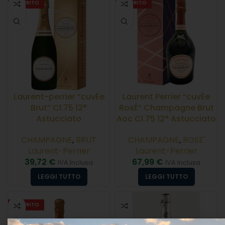
ESAURITO
ESAURITO
Laurent-perrier “cuvÉe
Laurent Perrier “cuvÉe
Brut” Cl.75 12°
RosÉ” Champagne Brut
Astucciato
Aoc Cl.75 12° Astucciato
CHAMPAGNE
,
BRUT
CHAMPAGNE
,
ROSE'
Laurent-Perrier
Laurent-Perrier
39,72
€
67,99
€
IVA Inclusa
IVA Inclusa
LEGGI TUTTO
LEGGI TUTTO
ESAURITO