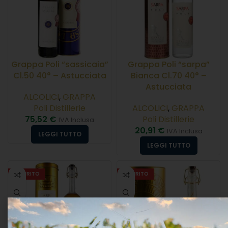
Grappa Poli “sassicaia”
Grappa Poli “sarpa”
Cl.50 40° – Astucciata
Bianca Cl.70 40° –
Astucciata
ALCOLICI
,
GRAPPA
Poli Distillerie
ALCOLICI
,
GRAPPA
75,52
€
Poli Distillerie
IVA Inclusa
20,91
€
IVA Inclusa
LEGGI TUTTO
LEGGI TUTTO
ESAURITO
ESAURITO