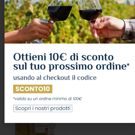
Grappa Poli “sarpa Oro”
Grappa Poli “cleopatra”
Barrique Cl.70 40° –
Moscato Oro Cl.70 40° –
Astucciata
Astucciata
ALCOLICI
,
GRAPPA
ALCOLICI
,
GRAPPA
Poli Distillerie
Poli Distillerie
21,89
€
32,94
€
IVA Inclusa
IVA Inclusa
LEGGI TUTTO
LEGGI TUTTO
ESAURITO