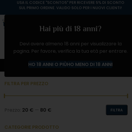
USA IL CODICE "SCONTO5" PER RICEVERE 5% DI SCONTO
SUL PRIMO ORDINE. VALIDO SOLO PER I NUOVI CLIENTI!
Hai più di 18 anni?
Devi avere almeno 18 anni per visualizzare la
pagina. Per favore, verifica la tua età per entrare.
Poli Distillerie
HO 18 ANNI O PIÙ
HO MENO DI 18 ANNI
Home
Prodotto Produttore
Poli Distillerie
FILTRA PER PREZZO
Prezzo:
20 €
—
80 €
FILTRA
CATEGORIE PRODOTTO