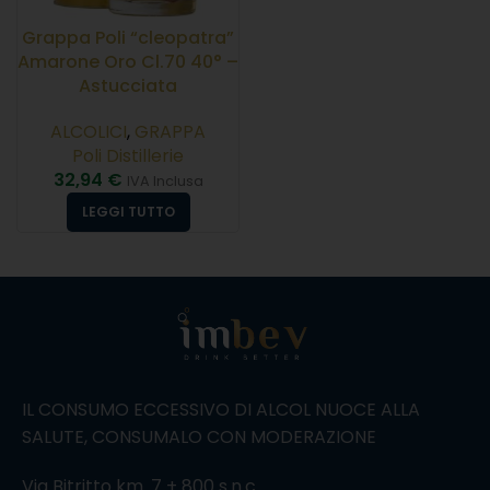
Grappa Poli “cleopatra”
Amarone Oro Cl.70 40° –
Astucciata
ALCOLICI
,
GRAPPA
Poli Distillerie
32,94
€
IVA Inclusa
LEGGI TUTTO
IL CONSUMO ECCESSIVO DI ALCOL NUOCE ALLA
SALUTE, CONSUMALO CON MODERAZIONE
Via Bitritto km. 7 + 800 s.n.c.