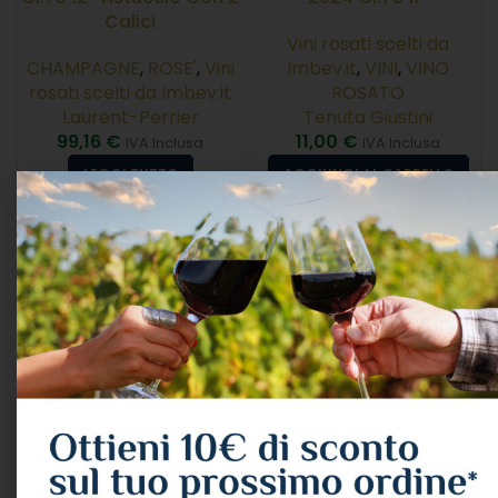
Calici
Vini rosati scelti da
CHAMPAGNE
,
ROSE'
,
Vini
Imbev.it
,
VINI
,
VINO
rosati scelti da Imbev.it
ROSATO
Laurent-Perrier
Tenuta Giustini
99,16
€
11,00
€
IVA Inclusa
IVA Inclusa
LEGGI TUTTO
AGGIUNGI AL CARRELLO
ESAURITO
D’araprÌ Rose’ Lt.1,5 13°
Astucciato – Magnum –