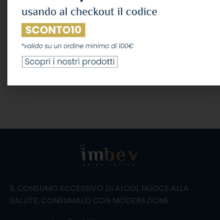
SPUMANTE
,
ROSÉ
,
Vini
rosati scelti da Imbev.it
,
Grandi Formati
D'Araprì
45,16
€
IVA Inclusa
LEGGI TUTTO
IL CONSUMO ECCESSIVO DI ALCOL NUOCE ALLA
SALUTE, CONSUMALO CON MODERAZIONE