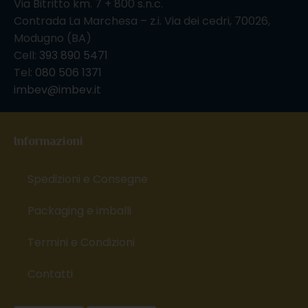
Via Bitritto km. 7 + 800 s.n.c.
Contrada La Marchesa – z.i. Via dei cedri, 70026,
Modugno (BA)
Cell:
393 890 5471
Tel:
080 506 1371
imbev@imbev.it
Informazioni
Spedizioni e Consegne
Packaging e imballi
Termini e Condizioni
Contatti