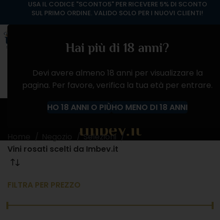
USA IL CODICE "SCONTO5" PER RICEVERE 5% DI SCONTO
SUL PRIMO ORDINE. VALIDO SOLO PER I NUOVI CLIENTI!
Hai più di 18 anni?
Devi avere almeno 18 anni per visualizzare la
pagina. Per favore, verifica la tua età per entrare.
Vini rosati scelti da
HO 18 ANNI O PIÙ
HO MENO DI 18 ANNI
Imbev.it
Home
Negozio
Selezioni
Vini rosati scelti da Imbev.it
FILTRA PER PREZZO