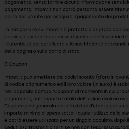
pagamento, senza fornire alcuna informazione sensibile. P
pagamento. Imbev.it non potrà pertanto essere ritenuta 
parte dell’utente per eseguire il pagamento dei prodotti
La navigazione su Imbev.it è protetta e criptata con cer
preciso e costante processo di verifica dell’autenticità d
l’autenticità del certificato e la sua titolarità cliccando
della pagina o sulla barra di stato.
Coupon
Imbev.it può emettere dei codici sconto (d’ora in avanti
di codice alfanumerico ed il loro valore (in euro) è stab
nell’apposito campo “Coupon” al momento in cui proced
pagamento, dall’importo totale dell’ordine escluse even
Coupon sono generalmente fruibili dall’utente per un per
importo minimo di spesa sotto il quale l’utilizzo dello 
e potrà essere utilizzato per un singolo acquisto, dopo
ceduti e/o trasferiti a terzi se non con l’espressa auto