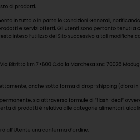
sto di prodotti.
omento in tutto o in parte le Condizioni Generali, notificand
i prodotti e servizi offerti. Gli utenti sono pertanto tenu
esta inteso l’utilizzo del Sito successivo a tali modifich
le in Via Bitritto km.7+800 C.da la Marchesa snc 70026 Mod
direttamente, anche sotto forma di drop-shipping (d’ora in
 permanente, sia attraverso formule di “flash-deal” ovve
erta di prodotti è relativa alle categorie alimentari, alcoli
cerà all’Utente una conferma d’ordine.