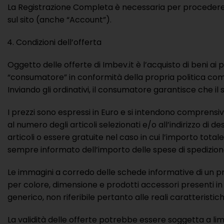
La Registrazione Completa è necessaria per procedere al
sul sito (anche “Account”).
Condizioni dell’offerta
Oggetto delle offerte di Imbev.it è l’acquisto di beni ai p
“consumatore” in conformità della propria politica comm
Inviando gli ordinativi, il consumatore garantisce che il
I prezzi sono espressi in Euro e si intendono comprensivi
al numero degli articoli selezionati e/o all’indirizzo di 
articoli o essere gratuite nel caso in cui l’importo tot
sempre informato dell’importo delle spese di spedizion
Le immagini a corredo delle schede informative di un p
per colore, dimensione e prodotti accessori presenti in
generico, non riferibile pertanto alle reali caratteristich
La validità delle offerte potrebbe essere soggetta a limit