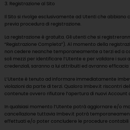
Registrazione al Sito
Il Sito si rivolge esclusivamente ad Utenti che abbiano com
previa procedura di registrazione.
La registrazione è gratuita. Gli utenti che si registrera
“Registrazione Completa”). Al momento della registraz
non cedere neanche temporaneamente a terzi ed a conser
soli mezzi per identificare l’Utente e per validare i suoi
credenziali, saranno a lui attribuiti ed avranno efficacia
L’Utente è tenuto ad informare immediatamente Imbev.it 
violazioni da parte di terzi. Qualora Imbev.it riscontri d
contenute ovvero rifiutare l’apertura di nuovi Accoun
In qualsiasi momento l’Utente potrà aggiornare e/o modif
cancellazione tuttavia Imbev.it potrà temporaneamente m
effettuati e/o poter concludere le procedure contabili e 