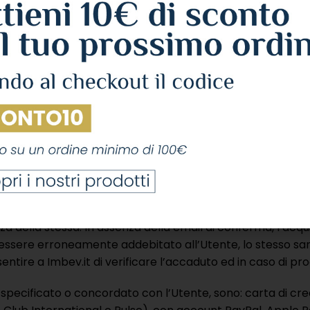
 un riepilogo in cui sarà indicato il costo unitario del bene 
ventuali spese di spedizione, di consegna o postali può esser
izzo di destinazione indicato dall’Utente durante il proced
essere gratuite nel caso in cui l’importo totale dell’ordine
mato dell’importo delle spese di spedizione prima di con
rà procedere al pagamento, che verrà effettuato nei conf
à una email di conferma contenente le informazioni relativ
a conferma conterrà un riepilogo dell’indirizzo di consegna
gna sono indicati anche prima di concludere la procedura d
esentano una data certa, in quanto non è sempre possibile
te a terzi o forza maggiore non imputabili a Imbev.it. In 
 della stessa. In assenza della email di conferma, l’acqu
essere erroneamente addebitato all’Utente, lo stesso sa
sentire a Imbev.it di verificare l’accaduto ed in caso di 
ecificato o concordato con l’Utente, sono: carta di cred