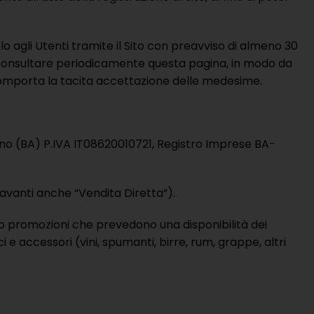
olo agli Utenti tramite il Sito con preavviso di almeno 30
ti a consultare periodicamente questa pagina, in modo da
e comporta la tacita accettazione delle medesime.
ugno (BA) P.IVA IT08620010721, Registro Imprese BA-
 avanti anche “Vendita Diretta”).
ro promozioni che prevedono una disponibilità dei
ci e accessori (vini, spumanti, birre, rum, grappe, altri