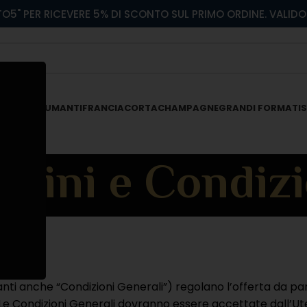
O5" PER RICEVERE 5% DI SCONTO SUL PRIMO ORDINE. VALIDO 
 ROSATI
SPUMANTI
FRANCIACORTA
CHAMPAGNE
GRANDI FORMATI
S
rmini e Condizi
 Vendita
anti anche “Condizioni Generali”) regolano l’offerta da part
Le Condizioni Generali dovranno essere accettate dall’Utente