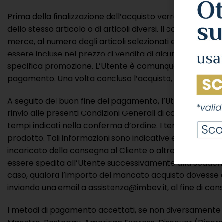
Prima della finalizzazione dell’acquisto verrà visualizzato
dello stesso articolo o di articoli diversi. Il costo di e
merce, al numero degli articoli selezionati e/o all’indir
essere incluse nel prezzo di vendita di alcuni articoli o 
specifica promozione. L’Utente è comunque sempre infor
pagamento. Una volta concluso l’acquisto, l’Utente dov
A seguito del buon fine del pagamento, l’Utente ricever
rinvio alle presenti Condizioni Generali di contratto. L
tempi indicati nella conferma d’ordine. I tempi di conse
prodotto. Tali informazioni sono indicative e non rappr
incaricato della consegna al Cliente o altre cause dovu
essere spedita all’Utente successivamente alla scadenza
caso, qualora l’importo del mancato acquisto dovesse 
inviando una email a assistenza@imbev.it, al fine di con
I metodi di pagamento accettati, se non diversamente sp