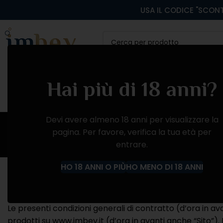
USA IL CODICE "SCONT
CATEGORIA
VINI ROSSI
VINI BIANCHI
VINI
Hai più di 18 anni?
Te
Devi avere almeno 18 anni per visualizzare la
pagina. Per favore, verifica la tua età per
entrare.
TERMINI E CONDIZIONI GENERALI DI VENDITA DI IMBEV.IT
HO 18 ANNI O PIÙ
HO MENO DI 18 ANNI
Premesse e accettazione delle Condizioni Generali di
Le presenti condizioni generali di contratto (d’ora in av
prodotti su www.imbev.it (d’ora in avanti anche “Sito”). 