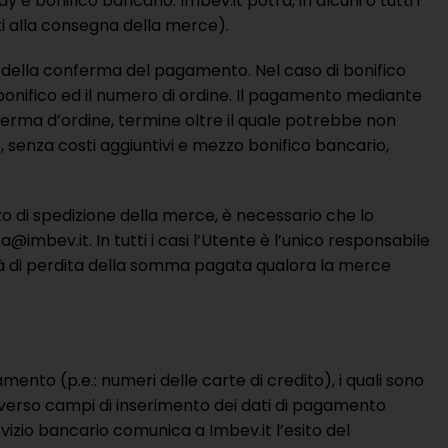
 bonifico bancario. Imbev.it potrà, in alcuni o tutti i
ti alla consegna della merce).
 della conferma del pagamento. Nel caso di bonifico
bonifico ed il numero di ordine. Il pagamento mediante
ferma d’ordine, termine oltre il quale potrebbe non
, senza costi aggiuntivi e mezzo bonifico bancario,
zzo di spedizione della merce, è necessario che lo
@imbev.it. In tutti i casi l’Utente è l’unico responsabile
lità di perdita della somma pagata qualora la merce
amento (p.e.: numeri delle carte di credito), i quali sono
traverso campi di inserimento dei dati di pagamento
rvizio bancario comunica a Imbev.it l’esito del