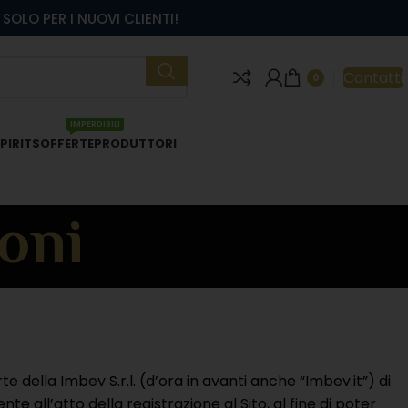
SOLO PER I NUOVI CLIENTI!
Contatti
0
IMPERDIBILI
PIRITS
OFFERTE
PRODUTTORI
oni
e della Imbev S.r.l. (d’ora in avanti anche “Imbev.it”) di
 all’atto della registrazione al Sito, al fine di poter