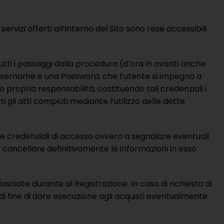
ervizi offerti all’interno del Sito sono rese accessibili
 tutti i passaggi dalla procedura (d’ora in avanti anche
 Username e una Password, che l’utente si impegna a
ropria responsabilità, costituendo tali credenziali i
i gli atti compiuti mediante l’utilizzo delle dette
ue credenziali di accesso ovvero a segnalare eventuali
so, cancellare definitivamente le informazioni in esso
sciate durante al Registrazione. In caso di richiesta di
di fine di dare esecuzione agli acquisti eventualmente