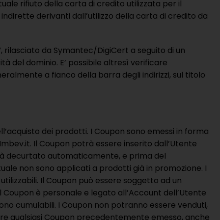
e rifiuto della carta di credito utilizzata per il
rette derivanti dall’utilizzo della carta di credito da
”, rilasciato da Symantec/DigiCert a seguito di un
tà del dominio. E’ possibile altresì verificare
ralmente a fianco della barra degli indirizzi, sul titolo
ll’acquisto dei prodotti. I Coupon sono emessi in forma
Imbev.it. Il Coupon potrà essere inserito dall’Utente
errà decurtato automaticamente, e prima del
ale non sono applicati a prodotti già in promozione. I
utilizzabili. Il Coupon può essere soggetto ad un
 il Coupon è personale e legato all’Account dell’Utente
sono cumulabili. I Coupon non potranno essere venduti,
annullare qualsiasi Coupon precedentemente emesso, anche