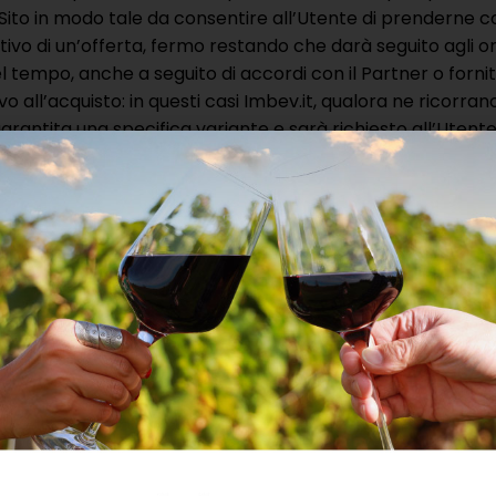
l Sito in modo tale da consentire all’Utente di prenderne c
ivo di un’offerta, fermo restando che darà seguito agli or
 tempo, anche a seguito di accordi con il Partner o fornito
 all’acquisto: in questi casi Imbev.it, qualora ne ricorran
 garantita una specifica variante e sarà richiesto all’Ute
e che potrà ricevere una variante del prodotto differente r
ule flash-deal come sopra specificato, il prezzo pieno ind
rrispondere al:
rodotto a prodotto.
 concludere l’acquisto seguendo la procedura sul Sito.