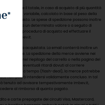
selezionato e il totale, in caso di acquisto di più quantità
e fisso oppure variabile, calcolato in base al peso della
imento di acquisto. Le spese di spedizione possono inoltre
 sia superiore a un determinato valore o a seguito di
cludere la procedura di acquisto ed effettuare il
ronti di Imbev.it.
e all’offerta acquistata. La email conterrà inoltre un
 e fatturazione. La spedizione della merce avviene nei
i acquisto nel riepilogo del carrello o nella pagina del
 prevedere eventuali ritardi dovuti al corriere
caso di offerte a tempo (flash-deal), la merce potrebbe
isto non potrà intendersi validamente concluso. In tal
rà tenuto ad avvisare tempestivamente Imbev.it,
procedere al rimborso di quanto pagato.
ito e carte prepagate dei circuiti Visa, Mastercard,