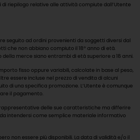
i riepilogo relative alle attività compiute dall’Utente
dare seguito ad ordini provenienti da soggetti diversi dal
tti che non abbiano compiuto il 18º anno di età.
io della merce siano entrambi di età superiore a 18 anni.
mporto fisso oppure variabili, calcolate in base al peso,
ltre essere incluse nel prezzo di vendita di alcuni
seguito di una specifica promozione. L’Utente è comunque
uare il pagamento.
appresentative delle sue caratteristiche ma differire
no da intendersi come semplice materiale informativo
ro non essere più disponibili. La data di validità e/o il