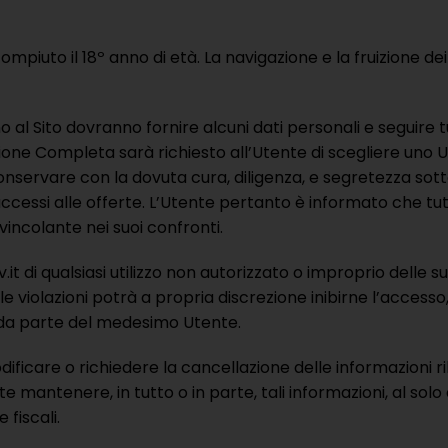
piuto il 18º anno di età. La navigazione e la fruizione dei s
nno al Sito dovranno fornire alcuni dati personali e seguire
ione Completa sarà richiesto all’Utente di scegliere uno
vare con la dovuta cura, diligenza, e segretezza sotto p
 accessi alle offerte. L’Utente pertanto è informato che tutt
 vincolante nei suoi confronti.
di qualsiasi utilizzo non autorizzato o improprio delle s
elle violazioni potrà a propria discrezione inibirne l’acces
t da parte del medesimo Utente.
icare o richiedere la cancellazione delle informazioni rila
antenere, in tutto o in parte, tali informazioni, al solo 
fiscali.