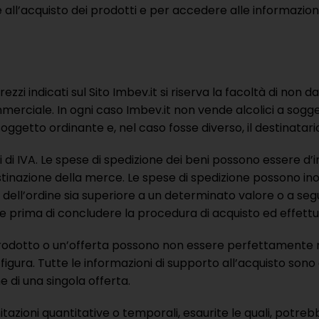
l’acquisto dei prodotti e per accedere alle informazioni d
rezzi indicati sul Sito Imbev.it si riserva la facoltà di non 
erciale. In ogni caso Imbev.it non vende alcolici a sogge
 soggetto ordinante e, nel caso fosse diverso, il destinatar
 di IVA. Le spese di spedizione dei beni possono essere d’i
destinazione della merce. Le spese di spedizione possono ino
ale dell’ordine sia superiore a un determinato valore o a 
e prima di concludere la procedura di acquisto ed effett
rodotto o un’offerta possono non essere perfettamente r
 figura. Tutte le informazioni di supporto all’acquisto so
e di una singola offerta.
azioni quantitative o temporali, esaurite le quali, potrebbe