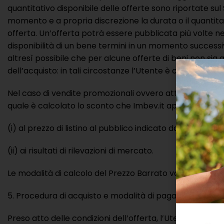
quantitativo disponibile delle offerte sono riportate su
momento e a propria discrezione la durata o il quantitat
offerta. Un’offerta potrà essere pubblicata più volte nel
disponibilità di un bene termini in un momento successivo
altresì possibile che per alcune offerte di beni non sia
dell’acquisto: in tali circostanze l’Utente è consapevol
Nel caso di vendite promozionali ovvero attraverso form
quale è calcolato lo sconto che Imbev.it applica può co
(i) al prezzo di listino al pubblico indicato dal fornitore;
(ii) ai risultati di rilevazioni di mercato.
Le modalità di calcolo del Prezzo Barrato variano da p
Procedura di acquisto e modalità di pagamento
Preso atto delle condizioni dell’offerta, l’Utente potrà