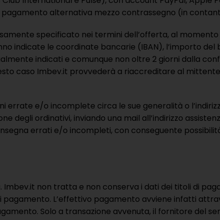
ub International e Pulse), con account PayPal, Apple Pay e
à di pagamento alternativa mezzo contrassegno (in contan
samente specificato nei termini dell’offerta, al momento
no indicate le coordinate bancarie (IBAN), l’importo del 
ualmente indicati e comunque non oltre 2 giorni dalla con
uesto caso Imbev.it provvederà a riaccreditare al mittente
ni errate e/o incomplete circa le sue generalità o l’indiri
degli ordinativi, inviando una mail all’indirizzo assistenza
i consegna errati e/o incompleti, con conseguente possibi
 Imbev.it non tratta e non conserva i dati dei titoli di pag
zio di pagamento. L’effettivo pagamento avviene infatti at
 pagamento. Solo a transazione avvenuta, il fornitore del se