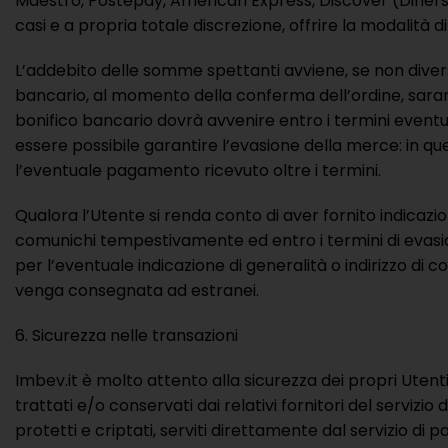
Maestro, Postepay, American Express, Discover (Diners Cl
casi e a propria totale discrezione, offrire la modalit
L’addebito delle somme spettanti avviene, se non diver
bancario, al momento della conferma dell’ordine, saran
bonifico bancario dovrà avvenire entro i termini event
essere possibile garantire l’evasione della merce: in q
l’eventuale pagamento ricevuto oltre i termini.
Qualora l’Utente si renda conto di aver fornito indicazio
comunichi tempestivamente ed entro i termini di evasione 
per l’eventuale indicazione di generalità o indirizzo d
venga consegnata ad estranei.
Sicurezza nelle transazioni
Imbev.it è molto attento alla sicurezza dei propri Utenti.
trattati e/o conservati dai relativi fornitori del servi
protetti e criptati, serviti direttamente dal servizio di