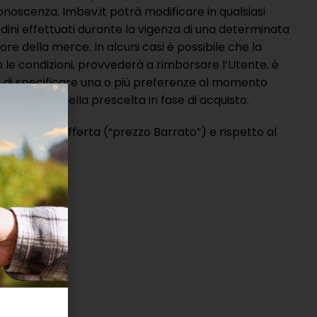
onoscenza. Imbev.it potrà modificare in qualsiasi
dini effettuati durante la vigenza di una determinata
re della merce. In alcuni casi è possibile che la
o le condizioni, provvederà a rimborsare l’Utente. è
nte di specificare una o più preferenze al momento
ispetto a quella prescelta in fase di acquisto.
icato nell’offerta (“prezzo Barrato”) e rispetto al