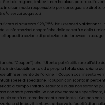
er tale ragione, Imbev.it non ha alcun potere sull’eventual
in alcun modo responsabile per conseguenze dirette o indi
 e/o servizi acquistati.
tificato di sicurezza “128/256-bit Extended Validation SSL
elle informazioni anagrafiche della società e della titolari
 nell’apposita sezione di protezione del browser in uso, gene
 anche “Coupon”) che l’Utente potrà utilizzare all’atto de
ilito insindacabilmente ed a propria totale discrezione da 
e all’inserimento dell’ordine. Il Coupon così inserito v
tuali spese di spedizione. I coupon con sconto in percentu
iodo di tempo limitato, esaurito il quale non saranno più 
stesso non sarà possibile. Se non diversamente specificato,
 il quale verrà automaticamente invalidato. I Coupon non 
rizzazione di Imbev.it. Imbev.it si riserva la facoltà di 