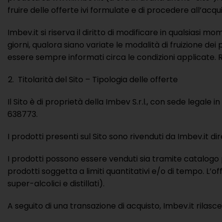
fruire delle offerte ivi formulate e di procedere all’acqui
Imbev.it si riserva il diritto di modificare in qualsiasi m
giorni, qualora siano variate le modalità di fruizione de
essere sempre informati circa le condizioni applicate. R
Titolarità del Sito – Tipologia delle offerte
Il Sito è di proprietà della Imbev S.r.l., con sede lega
638773.
I prodotti presenti sul Sito sono rivenduti da Imbev.it 
I prodotti possono essere venduti sia tramite catalogo
prodotti soggetta a limiti quantitativi e/o di tempo. L’off
super-alcolici e distillati).
A seguito di una transazione di acquisto, Imbev.it rilas