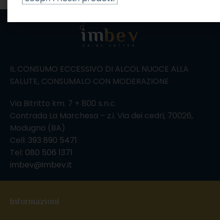
IL CONSUMO ECCESSIVO DI ALCOL NUOCE ALLA
SALUTE, CONSUMALO CON MODERAZIONE
Via Bitritto km. 7 + 800 s.n.c.
Contrada La Marchesa – z.i. Via dei cedri, 70026,
Modugno (BA)
Cell:
393 890 5471
Tel:
080 506 1371
imbev@imbev.it
Informazioni