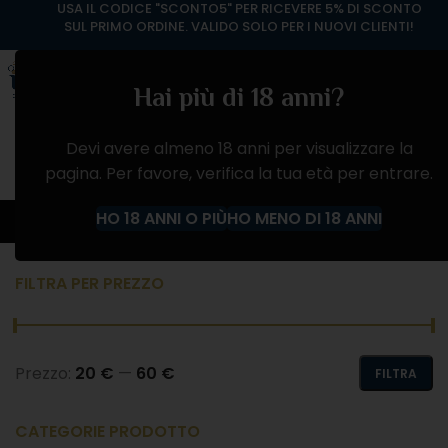
USA IL CODICE "SCONTO5" PER RICEVERE 5% DI SCONTO
SUL PRIMO ORDINE. VALIDO SOLO PER I NUOVI CLIENTI!
Hai più di 18 anni?
Devi avere almeno 18 anni per visualizzare la
pagina. Per favore, verifica la tua età per entrare.
TEQUILA
HO 18 ANNI O PIÙ
HO MENO DI 18 ANNI
Home
Negozio
ALCOLICI
TEQUILA
FILTRA PER PREZZO
Prezzo:
20 €
—
60 €
FILTRA
CATEGORIE PRODOTTO