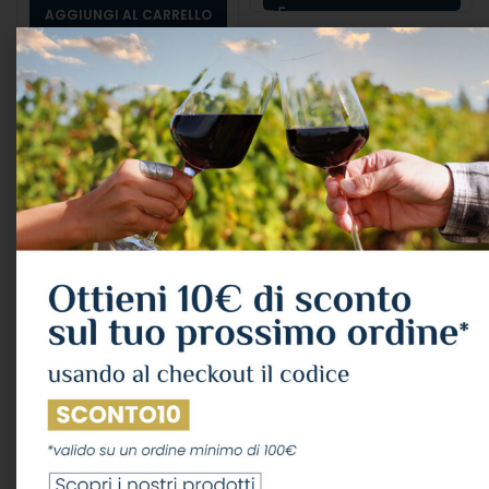
AGGIUNGI AL CARRELLO
Espolon Tequila
Reposado Cl.70 40°
ALCOLICI
,
TEQUILA
26,11
€
IVA Inclusa
AGGIUNGI AL CARRELLO