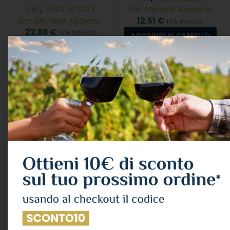
VINI
,
VINO ROSSO
San Michele Appiano
San Michele Appiano
12,51
€
IVA Inclusa
22,88
€
IVA Inclusa
AGGIUNGI AL CARRELLO
LEGGI TUTTO
ESAURITO
St.michael-eppan A.a.
San Leonardo ’17 Cl.75
“pinot Nero” Doc 2025
13°
Cl.75 13,5°
VINI
,
VINO ROSSO
VINI
,
VINO ROSSO
Tenuta San Leonardo
San Michele Appiano
77,78
€
IVA Inclusa