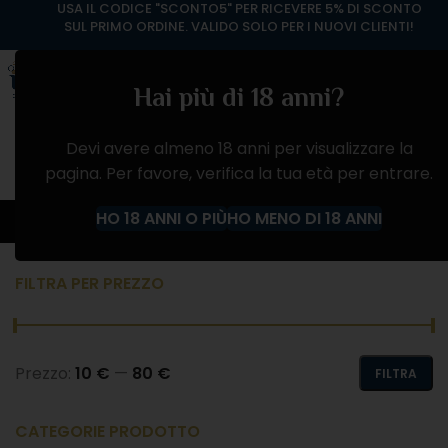
USA IL CODICE "SCONTO5" PER RICEVERE 5% DI SCONTO
SUL PRIMO ORDINE. VALIDO SOLO PER I NUOVI CLIENTI!
Hai più di 18 anni?
Devi avere almeno 18 anni per visualizzare la
pagina. Per favore, verifica la tua età per entrare.
VINO ROSSO
HO 18 ANNI O PIÙ
HO MENO DI 18 ANNI
Home
Negozio
VINI
VINO ROSSO
FILTRA PER PREZZO
Prezzo:
10 €
—
80 €
FILTRA
CATEGORIE PRODOTTO