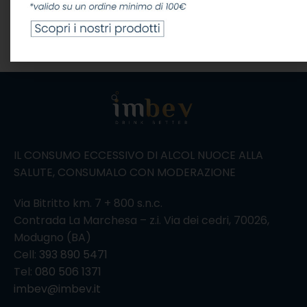
13,88
€
IVA Inclusa
LEGGI TUTTO
AGGIUNGI AL CARRELLO
IL CONSUMO ECCESSIVO DI ALCOL NUOCE ALLA
SALUTE, CONSUMALO CON MODERAZIONE
Via Bitritto km. 7 + 800 s.n.c.
Contrada La Marchesa – z.i. Via dei cedri, 70026,
Modugno (BA)
Cell:
393 890 5471
Tel:
080 506 1371
imbev@imbev.it