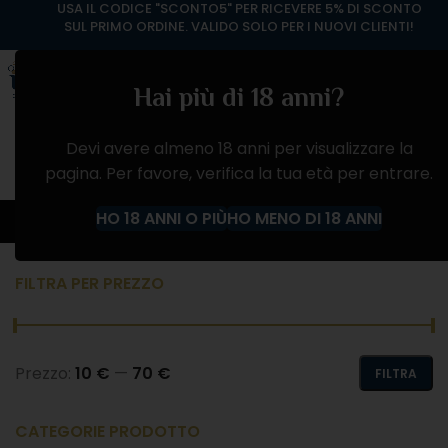
USA IL CODICE "SCONTO5" PER RICEVERE 5% DI SCONTO
SUL PRIMO ORDINE. VALIDO SOLO PER I NUOVI CLIENTI!
Hai più di 18 anni?
Devi avere almeno 18 anni per visualizzare la
pagina. Per favore, verifica la tua età per entrare.
BRANDY
HO 18 ANNI O PIÙ
HO MENO DI 18 ANNI
Home
Negozio
ALCOLICI
BRANDY
FILTRA PER PREZZO
Prezzo:
10 €
—
70 €
FILTRA
CATEGORIE PRODOTTO