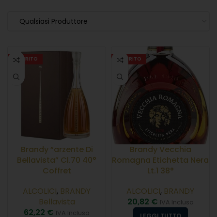
Qualsiasi Produttore
ESAURITO
ESAURITO
Brandy “arzente Di
Brandy Vecchia
Bellavista” Cl.70 40°
Romagna Etichetta Nera
Coffret
Lt.1 38°
ALCOLICI
,
BRANDY
ALCOLICI
,
BRANDY
Bellavista
20,82
€
IVA Inclusa
62,22
€
IVA Inclusa
LEGGI TUTTO