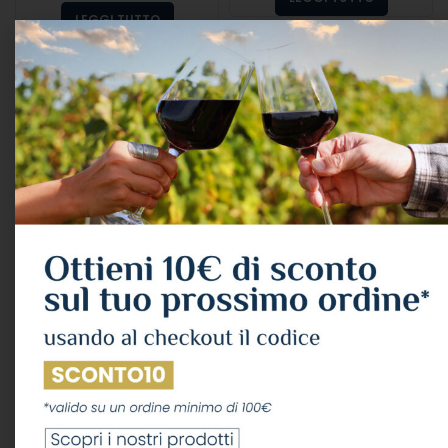
LEGGI TUTTO
Brandy Stravecchio
Brandy Cardenal
Branca Lt.1 38°
Mendoza Cl.70 40°
Astucciato
ALCOLICI
,
BRANDY
Branca Distillerie
ALCOLICI
,
BRANDY
18,29
€
37,97
€
IVA Inclusa
IVA Inclusa
AGGIUNGI AL CARRELLO
AGGIUNGI AL CARRELLO