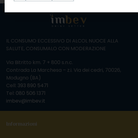
IL CONSUMO ECCESSIVO DI ALCOL NUOCE ALLA
SALUTE, CONSUMALO CON MODERAZIONE
Via Bitritto km. 7 + 800 s.n.c.
Contrada La Marchesa – z.i. Via dei cedri, 70026,
Modugno (BA)
Cell:
393 890 5471
Tel:
080 506 1371
imbev@imbev.it
Informazioni