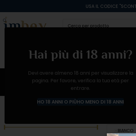
USA IL CODICE "SCONT
CATEGORIA
VINI ROSSI
VINI BIANCHI
VINI
Hai più di 18 anni?
Devi avere almeno 18 anni per visualizzare la
pagina. Per favore, verifica la tua età per
entrare.
Home
Negozio
VINI FRIZZANTI
BIANCO
HO 18 ANNI O PIÙ
HO MENO DI 18 ANNI
FILTRA PER PREZZO
CATEGORIE
BIANCO (