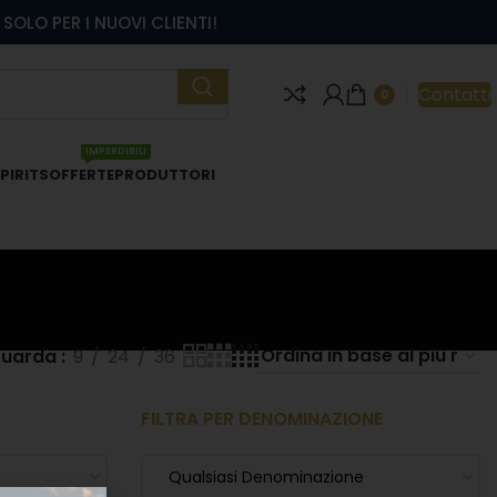
SOLO PER I NUOVI CLIENTI!
Contatti
0
IMPERDIBILI
PIRITS
OFFERTE
PRODUTTORI
uarda
9
24
36
FILTRA PER DENOMINAZIONE
Qualsiasi Denominazione