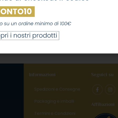
Informazioni
Seguici su
Spedizioni e Consegne
Packaging e imballi
Affiliazioni
,
Termini e Condizioni