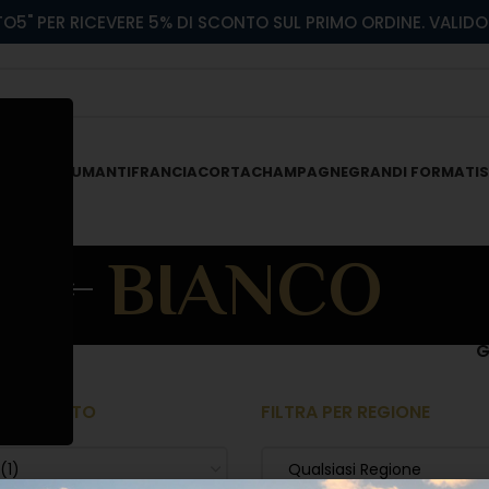
O5" PER RICEVERE 5% DI SCONTO SUL PRIMO ORDINE. VALIDO 
 ROSATI
SPUMANTI
FRANCIACORTA
CHAMPAGNE
GRANDI FORMATI
S
BIANCO
G
 PRODOTTO
FILTRA PER REGIONE
1)
Qualsiasi Regione