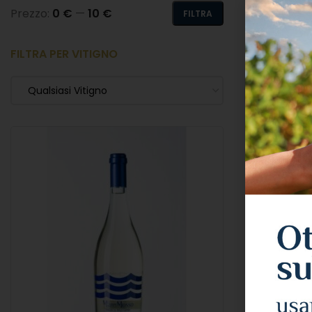
Prezzo:
0 €
—
10 €
FILTRA
FILTRA PER VITIGNO
FILTRA PER
Qualsiasi Vitigno
Qualsiasi 