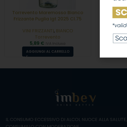
Torrevento Maremosso Bianco
Frizzante Puglia Igt 2025 Cl.75
VINI FRIZZANTI
,
BIANCO
Torrevento
5,89
€
IVA Inclusa
AGGIUNGI AL CARRELLO
IL CONSUMO ECCESSIVO DI ALCOL NUOCE ALLA SALUTE
CONSUMALO CON MODERAZIONE