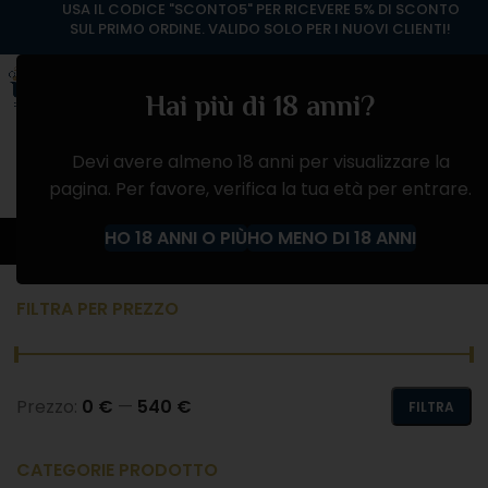
USA IL CODICE "SCONTO5" PER RICEVERE 5% DI SCONTO
SUL PRIMO ORDINE. VALIDO SOLO PER I NUOVI CLIENTI!
Hai più di 18 anni?
Devi avere almeno 18 anni per visualizzare la
pagina. Per favore, verifica la tua età per entrare.
VINO ROSSO
HO 18 ANNI O PIÙ
HO MENO DI 18 ANNI
Home
Negozio
VINI
VINO ROSSO
FILTRA PER PREZZO
Prezzo:
0 €
—
540 €
FILTRA
CATEGORIE PRODOTTO