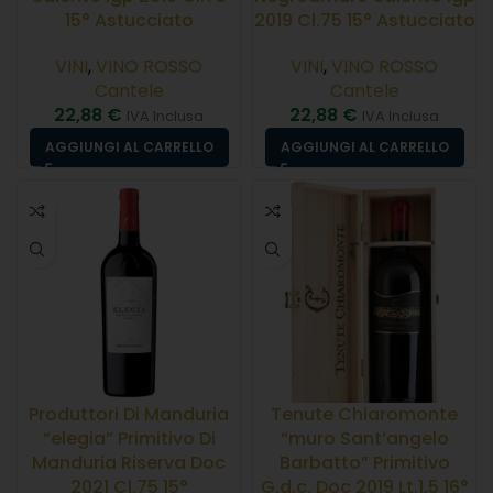
15° Astucciato
2019 Cl.75 15° Astucciato
VINI
,
VINO ROSSO
VINI
,
VINO ROSSO
Cantele
Cantele
22,88
€
22,88
€
IVA Inclusa
IVA Inclusa
AGGIUNGI AL CARRELLO
AGGIUNGI AL CARRELLO
Produttori Di Manduria
Tenute Chiaromonte
“elegia” Primitivo Di
“muro Sant’angelo
Manduria Riserva Doc
Barbatto” Primitivo
2021 Cl.75 15°
G.d.c. Doc 2019 Lt.1,5 16°