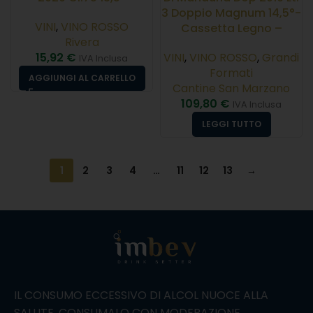
3 Doppio Magnum 14,5°-
VINI
,
VINO ROSSO
Cassetta Legno –
Rivera
15,92
€
VINI
,
VINO ROSSO
,
Grandi
IVA Inclusa
Formati
AGGIUNGI AL CARRELLO
Cantine San Marzano
109,80
€
IVA Inclusa
LEGGI TUTTO
1
2
3
4
…
11
12
13
→
IL CONSUMO ECCESSIVO DI ALCOL NUOCE ALLA
SALUTE, CONSUMALO CON MODERAZIONE