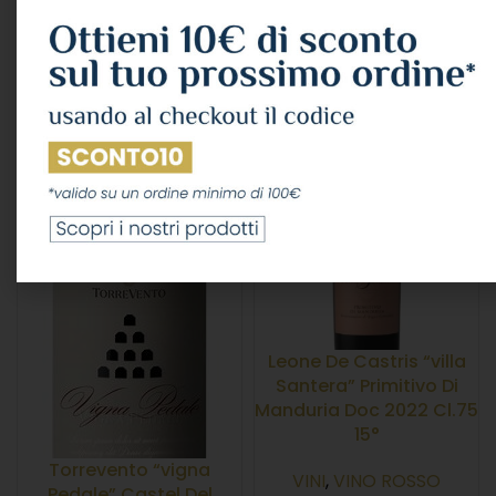
VINI
,
VINO ROSSO
VINI
,
VINO ROSSO
Torrevento
Tenuta Giustini
6,89
€
11,00
€
IVA Inclusa
IVA Inclusa
AGGIUNGI AL CARRELLO
AGGIUNGI AL CARRELLO
ESAURITO
Leone De Castris “villa
Santera” Primitivo Di
Manduria Doc 2022 Cl.75
15°
Torrevento “vigna
VINI
,
VINO ROSSO
Pedale” Castel Del