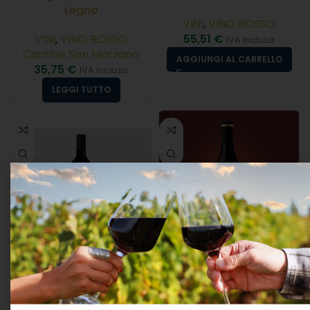
Legno
VINI
,
VINO ROSSO
VINI
,
VINO ROSSO
55,51
€
IVA Inclusa
Cantine San Marzano
AGGIUNGI AL CARRELLO
35,75
€
IVA Inclusa
LEGGI TUTTO
Torrevento “bolonero”
Tenuta Giustini Arcano
Castel Del Monte Rosso
Primitivo Salento Igp
Doc 2022 Cl.75 13°
2025 Cl.75 13°