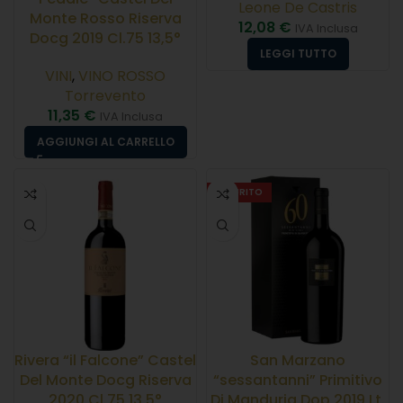
Leone De Castris
Monte Rosso Riserva
12,08
€
IVA Inclusa
Docg 2019 Cl.75 13,5°
LEGGI TUTTO
VINI
,
VINO ROSSO
Torrevento
11,35
€
IVA Inclusa
AGGIUNGI AL CARRELLO
ESAURITO
Rivera “il Falcone” Castel
San Marzano
Del Monte Docg Riserva
“sessantanni” Primitivo
2020 Cl.75 13,5°
Di Manduria Dop 2019 Lt.