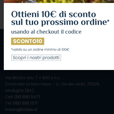
IL CONSUMO ECCESSIVO DI ALCOL NUOCE ALLA
SALUTE, CONSUMALO CON MODERAZIONE
Via Bitritto km. 7 + 800 s.n.c.
Contrada La Marchesa – z.i. Via dei cedri, 70026,
Modugno (BA)
Cell:
393 890 5471
Tel:
080 506 1371
imbev@imbev.it