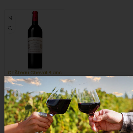
ChÂteau Cheval Blanc
1er Grand Cru ClassÉ “a”
2019 Cl.75
Vini rossi da collezione
,
VINI FRANCESI
,
VINO
ROSSO
Château Cheval Blanc
815,41
€
IVA Inclusa
AGGIUNGI AL CARRELLO