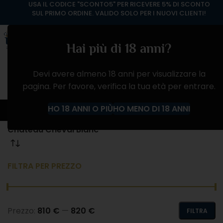
USA IL CODICE "SCONTO5" PER RICEVERE 5% DI SCONTO
SUL PRIMO ORDINE. VALIDO SOLO PER I NUOVI CLIENTI!
Hai più di 18 anni?
Devi avere almeno 18 anni per visualizzare la
pagina. Per favore, verifica la tua età per entrare.
Château Cheval Blanc
HO 18 ANNI O PIÙ
HO MENO DI 18 ANNI
Home
Prodotto Produttore
Château Cheval Blanc
FILTRA PER PREZZO
Prezzo:
810 €
—
820 €
FILTRA