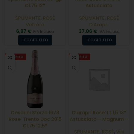
Cl.75 12°
Astucciato
SPUMANTE
,
ROSÉ
SPUMANTE
,
ROSÉ
Vetrère
D'Araprì
6,87
€
37,06
€
IVA Inclusa
IVA Inclusa
LEGGI TUTTO
LEGGI TUTTO
ESAURITO
ESAURITO
Cesarini Sforza 1673
D’araprÌ Rose’ Lt.1,5 13°
Rose’ Trento Doc 2015
Astucciato – Magnum –
Cl.75 12,5°
SPUMANTE
,
ROSÉ
,
Vini