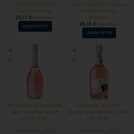
SPUMANTE
,
ROSÉ
rosati scelti da Imbev.it
,
Cesarini Sforza
Grandi Formati
23,17
€
D'Araprì
IVA Inclusa
45,16
€
IVA Inclusa
LEGGI TUTTO
LEGGI TUTTO
Produttori Di Manduria
Contarini “con-tre”
Aka “charme” Rose’
Rose’ Spumante E.d. Mill.
Cl.75 12.5°
Cl.75 11°
SPUMANTE
,
ROSÉ
SPUMANTE
,
ROSÉ