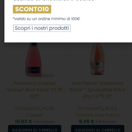
17,57
€
IVA Inclusa
LEGGI TUTTO
AGGIUNGI AL CARRELLO
Prosecco Colesel
Due Palme “melarosa
“brosa” Brut Rose’ Cl.75
Rose’ ” Spumante Extra
11,5°
Dry Cl.75 12°
SPUMANTE
,
ROSÉ
SPUMANTE
,
ROSÉ
Colesel
Cantine Due Palme
10,63
€
8,49
€
IVA Inclusa
IVA Inclusa
AGGIUNGI AL CARRELLO
AGGIUNGI AL CARRELLO