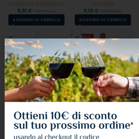
Produttori di Manduria
Contarini
8,61
€
6,10
€
IVA Inclusa
IVA Inclusa
AGGIUNGI AL CARRELLO
AGGIUNGI AL CARRELLO
ESAURITO
Leone De Castris “five
Rosa Del Golfo “rose”
Roses” Metodo Classico
Metodo Classico Cl.75
Rosato Salice Salentino
12°
Doc 2021 Cl.75 12°
SPUMANTE
,
ROSÉ
SPUMANTE
,
ROSÉ
Rosa Del Golfo
Leone De Castris
16,30
€
IVA Inclusa