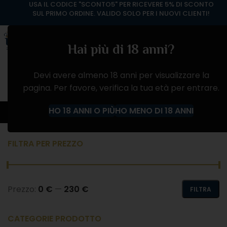
USA IL CODICE "SCONTO5" PER RICEVERE 5% DI SCONTO
SUL PRIMO ORDINE. VALIDO SOLO PER I NUOVI CLIENTI!
Hai più di 18 anni?
Devi avere almeno 18 anni per visualizzare la
pagina. Per favore, verifica la tua età per entrare.
ROSÉ
HO 18 ANNI O PIÙ
HO MENO DI 18 ANNI
Home
Negozio
SPUMANTE
ROSÉ
FILTRA PER PREZZO
Prezzo:
0 €
—
230 €
FILTRA
CATEGORIE PRODOTTO