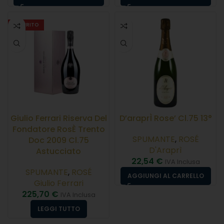
ESAURITO
Giulio Ferrari Riserva Del
D’araprÌ Rose’ Cl.75 13°
Fondatore RosÈ Trento
SPUMANTE
,
ROSÉ
Doc 2009 Cl.75
D'Araprì
Astucciato
22,54
€
IVA Inclusa
SPUMANTE
,
ROSÉ
AGGIUNGI AL CARRELLO
Giulio Ferrari
225,70
€
IVA Inclusa
LEGGI TUTTO