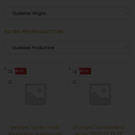
Qualsiasi Vitigno
FILTRA PER PRODUTTORE
Qualsiasi Produttore
ESAURITO
ESAURITO
Vetrere “aureo RosÈ”
D’araprÌ “sansevieria”
Spumante Salento Igp
Rose’ 2020 Cl.75 13°