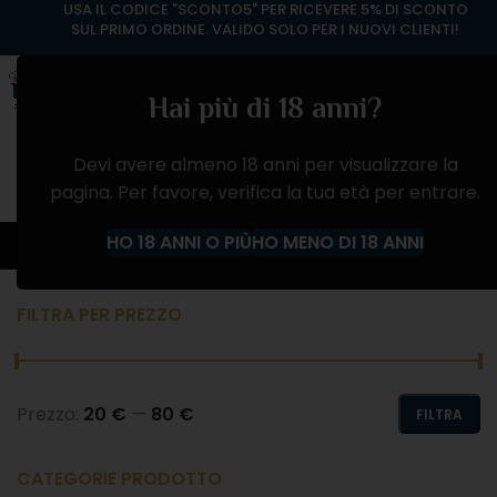
USA IL CODICE "SCONTO5" PER RICEVERE 5% DI SCONTO
SUL PRIMO ORDINE. VALIDO SOLO PER I NUOVI CLIENTI!
Hai più di 18 anni?
Devi avere almeno 18 anni per visualizzare la
pagina. Per favore, verifica la tua età per entrare.
COGNAC
HO 18 ANNI O PIÙ
HO MENO DI 18 ANNI
Home
Negozio
ALCOLICI
COGNAC
FILTRA PER PREZZO
Prezzo:
20 €
—
80 €
FILTRA
CATEGORIE PRODOTTO