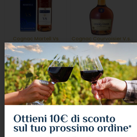
Cognac Martell Vs
Cognac Courvoisier V.s.
Astucciato Cl.70 40°
Cl.70 40°
ALCOLICI
,
COGNAC
ALCOLICI
,
COGNAC
30,20
€
Courvoisier
IVA Inclusa
29,89
€
IVA Inclusa
LEGGI TUTTO
AGGIUNGI AL CARRELLO
ESAURITO