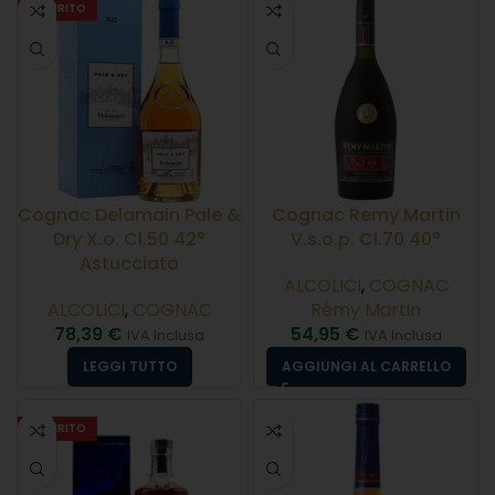
ESAURITO
Cognac Delamain Pale &
Cognac Remy Martin
Dry X.o. Cl.50 42°
V.s.o.p. Cl.70 40°
Astucciato
ALCOLICI
,
COGNAC
ALCOLICI
,
COGNAC
Rémy Martin
78,39
€
54,95
€
IVA Inclusa
IVA Inclusa
LEGGI TUTTO
AGGIUNGI AL CARRELLO
ESAURITO