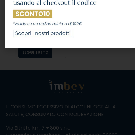
Cognac Hennessy V.s.
Cl.70 40°
ALCOLICI
,
COGNAC
35,12
€
IVA Inclusa
LEGGI TUTTO
IL CONSUMO ECCESSIVO DI ALCOL NUOCE ALLA
SALUTE, CONSUMALO CON MODERAZIONE
Via Bitritto km. 7 + 800 s.n.c.