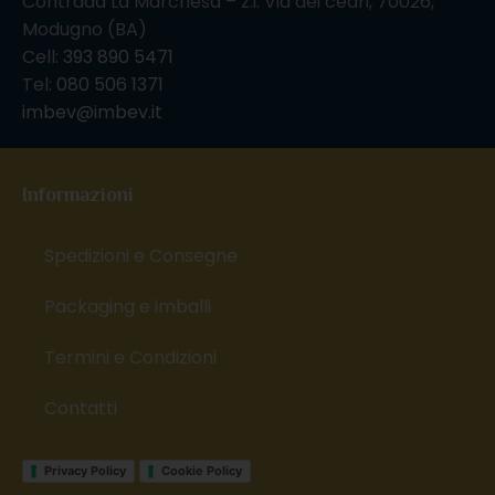
Contrada La Marchesa – z.i. Via dei cedri, 70026,
Modugno (BA)
Cell:
393 890 5471
Tel:
080 506 1371
imbev@imbev.it
Informazioni
Spedizioni e Consegne
Packaging e imballi
Termini e Condizioni
Contatti
Privacy Policy
Cookie Policy