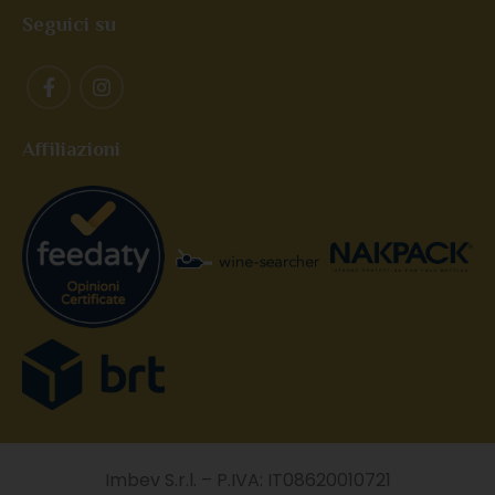
Seguici su
Affiliazioni
Imbev S.r.l. – P.IVA: IT08620010721