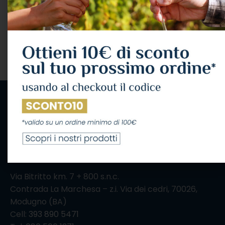
Az. Vinicola
Az. Vinicola
Mastroberardino
Mastroberardino
14,20
€
9,66
€
IVA Inclusa
IVA Inclusa
LEGGI TUTTO
LEGGI TUTTO
IL CONSUMO ECCESSIVO DI ALCOL NUOCE ALLA
SALUTE, CONSUMALO CON MODERAZIONE
Via Bitritto km. 7 + 800 s.n.c.
Contrada La Marchesa – z.i. Via dei cedri, 70026,
Modugno (BA)
Cell:
393 890 5471