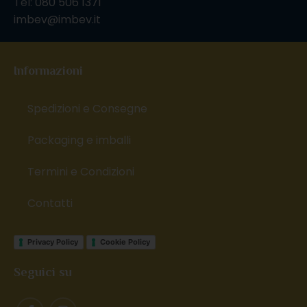
Tel:
080 506 1371
imbev@imbev.it
Informazioni
Spedizioni e Consegne
Packaging e imballi
Termini e Condizioni
Contatti
Privacy Policy
Cookie Policy
Seguici su