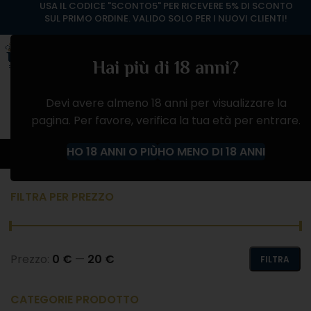
USA IL CODICE "SCONTO5" PER RICEVERE 5% DI SCONTO
SUL PRIMO ORDINE. VALIDO SOLO PER I NUOVI CLIENTI!
Hai più di 18 anni?
Devi avere almeno 18 anni per visualizzare la
pagina. Per favore, verifica la tua età per entrare.
VINO BIANCO
HO 18 ANNI O PIÙ
HO MENO DI 18 ANNI
Home
Negozio
VINI
VINO BIANCO
FILTRA PER PREZZO
Prezzo:
0 €
—
20 €
FILTRA
CATEGORIE PRODOTTO