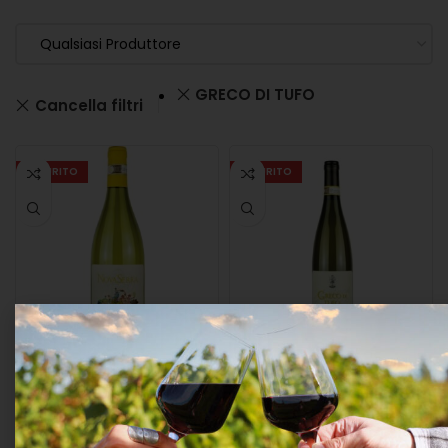
Qualsiasi Produttore
GRECO DI TUFO
Cancella filtri
ESAURITO
ESAURITO
Mastroberardino
Mastroberardino Greco
“novaserra” Greco Di
Di Tufo Docg Cl.75 ’21
Tufo Docg Cl.75 ’22 12,5°
12,5°
VINI
,
VINO BIANCO
VINI
,
VINO BIANCO