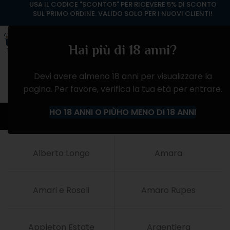
USA IL CODICE "SCONTO5" PER RICEVERE 5% DI SCONTO
SUL PRIMO ORDINE. VALIDO SOLO PER I NUOVI CLIENTI!
Hai più di 18 anni?
Devi avere almeno 18 anni per visualizzare la
pagina. Per favore, verifica la tua età per entrare.
Produttori
HO 18 ANNI O PIÙ
HO MENO DI 18 ANNI
Alberto Longo
Amara
Amari e Rosoli
Amaro Rupes
Appleton Estate
Argentiera