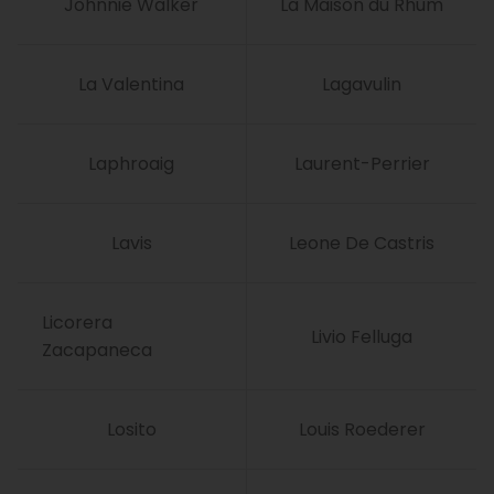
Johnnie Walker
La Maison du Rhum
La Valentina
Lagavulin
Laphroaig
Laurent-Perrier
Lavis
Leone De Castris
Licorera
Livio Felluga
Zacapaneca
Losito
Louis Roederer