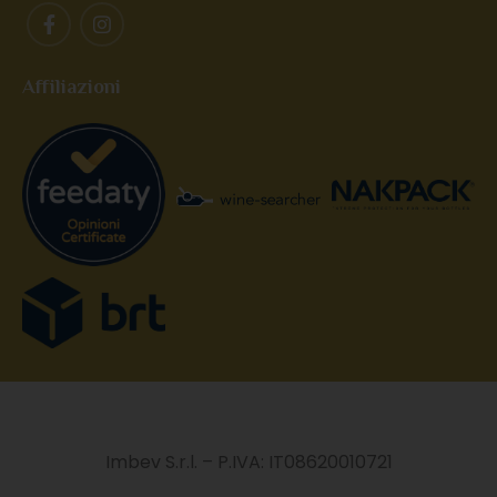
Affiliazioni
Imbev S.r.l. – P.IVA: IT08620010721