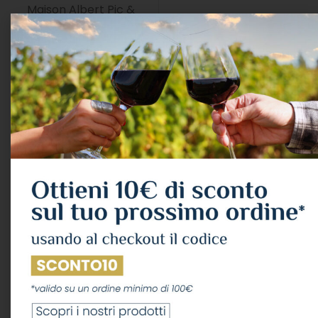
Maison Albert Pic &
Maison Cattier
Fils
Maison
Maison Regnard
Dartigalongue
Marchesi
Marchesi Antinori
Frescobaldi
Marqués de
Marzadro Distilleria
Murrieta
Masseria Altemura
Masseria Li Veli