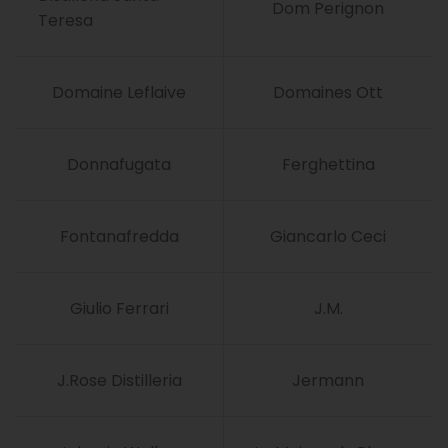
Dom Perignon
Teresa
Domaine Leflaive
Domaines Ott
Donnafugata
Ferghettina
Fontanafredda
Giancarlo Ceci
Giulio Ferrari
J.M.
J.Rose Distilleria
Jermann