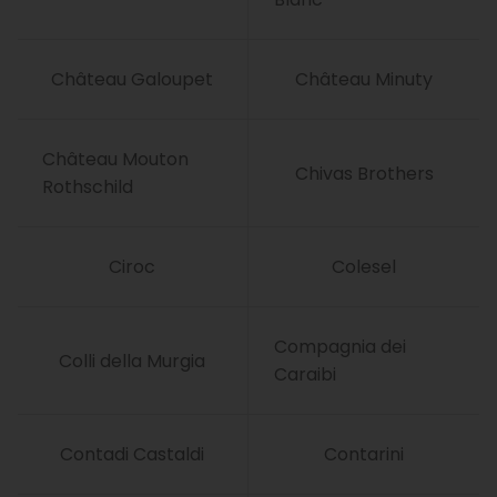
Château Galoupet
Château Minuty
Château Mouton
Chivas Brothers
Rothschild
Ciroc
Colesel
Compagnia dei
Colli della Murgia
Caraibi
Contadi Castaldi
Contarini