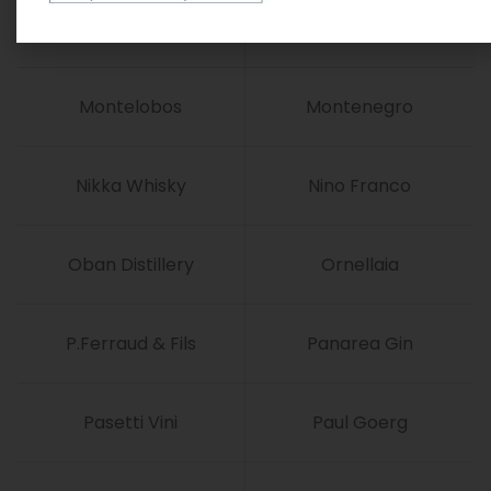
Menhir
Moët & Chandon
Montelobos
Montenegro
Nikka Whisky
Nino Franco
Oban Distillery
Ornellaia
P.Ferraud & Fils
Panarea Gin
Pasetti Vini
Paul Goerg