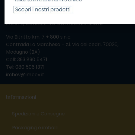
IL CONSUMO ECCESSIVO DI ALCOL NUOCE ALLA
SALUTE, CONSUMALO CON MODERAZIONE
Via Bitritto km. 7 + 800 s.n.c.
Contrada La Marchesa – z.i. Via dei cedri, 70026,
Modugno (BA)
Cell:
393 890 5471
Tel:
080 506 1371
imbev@imbev.it
Informazioni
Spedizioni e Consegne
Packaging e imballi