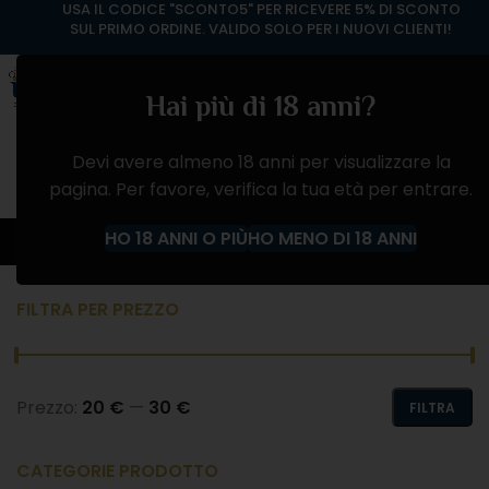
USA IL CODICE "SCONTO5" PER RICEVERE 5% DI SCONTO
SUL PRIMO ORDINE. VALIDO SOLO PER I NUOVI CLIENTI!
Hai più di 18 anni?
Devi avere almeno 18 anni per visualizzare la
pagina. Per favore, verifica la tua età per entrare.
Campari
HO 18 ANNI O PIÙ
HO MENO DI 18 ANNI
Home
Prodotto Produttore
Campari
FILTRA PER PREZZO
Prezzo:
20 €
—
30 €
FILTRA
CATEGORIE PRODOTTO