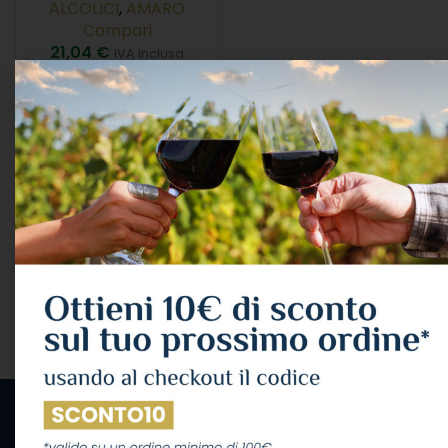
ALCOLICI
,
AMARO
Campari
21,04
€
IVA Inclusa
AGGIUNGI AL CARRELLO