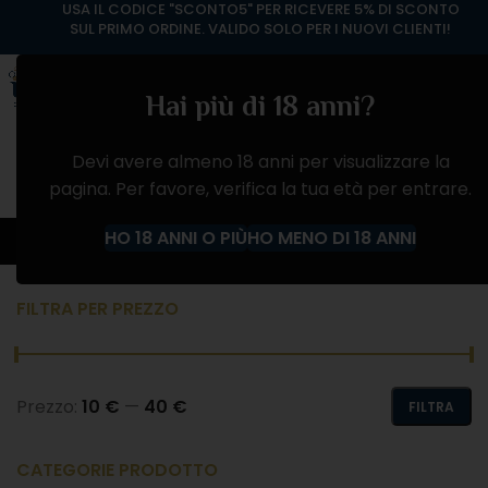
USA IL CODICE "SCONTO5" PER RICEVERE 5% DI SCONTO
SUL PRIMO ORDINE. VALIDO SOLO PER I NUOVI CLIENTI!
Hai più di 18 anni?
Devi avere almeno 18 anni per visualizzare la
pagina. Per favore, verifica la tua età per entrare.
AMARO
HO 18 ANNI O PIÙ
HO MENO DI 18 ANNI
Home
Negozio
ALCOLICI
AMARO
FILTRA PER PREZZO
Prezzo:
10 €
—
40 €
FILTRA
CATEGORIE PRODOTTO