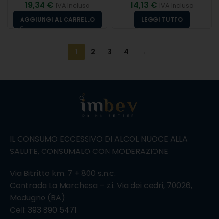
19,34
€
14,13
€
IVA Inclusa
IVA Inclusa
AGGIUNGI AL CARRELLO
LEGGI TUTTO
1
2
3
4
→
IL CONSUMO ECCESSIVO DI ALCOL NUOCE ALLA
SALUTE, CONSUMALO CON MODERAZIONE
Via Bitritto km. 7 + 800 s.n.c.
Contrada La Marchesa – z.i. Via dei cedri, 70026,
Modugno (BA)
Cell:
393 890 5471