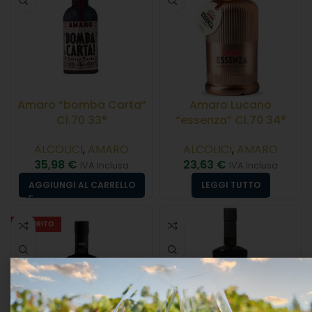
Amaro “bomba Carta”
Amaro Lucano
Cl.70 33°
“essenza” Cl.70 34°
ALCOLICI
,
AMARO
ALCOLICI
,
AMARO
35,98
€
23,63
€
IVA Inclusa
IVA Inclusa
AGGIUNGI AL CARRELLO
LEGGI TUTTO
ESAURITO