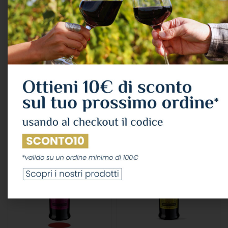
Amaro “rupes Red
Amaro F.lli Vena Nocino
Edition” Cl.70 30°
Cl.70 40°
Astucciato
ALCOLICI
,
AMARO
ALCOLICI
,
AMARO
14,68
€
IVA Inclusa
Amaro Rupes
AGGIUNGI AL CARRELLO
19,15
€
IVA Inclusa
LEGGI TUTTO
ESAURITO