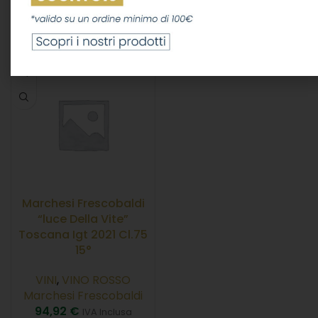
26,20
€
9,99
€
IVA Inclusa
IVA Inclusa
AGGIUNGI AL CARRELLO
LEGGI TUTTO
Marchesi Frescobaldi
“luce Della Vite”
Toscana Igt 2021 Cl.75
15°
VINI
,
VINO ROSSO
Marchesi Frescobaldi
94,92
€
IVA Inclusa