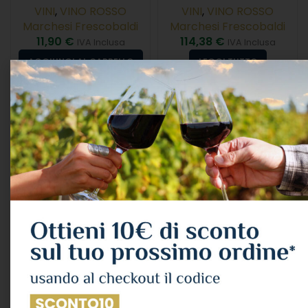
VINI
,
VINO ROSSO
VINI
,
VINO ROSSO
Marchesi Frescobaldi
Marchesi Frescobaldi
11,90
€
114,38
€
IVA Inclusa
IVA Inclusa
AGGIUNGI AL CARRELLO
LEGGI TUTTO
ESAURITO
Marchesi Frescobaldi “la
Marchesi Frescobaldi
Vite Lucente” Toscana
“alie Rose” Toscana Igt
Igt 2023 Cl.75 14°
2024 Cl.75 12°
VINI
,
VINO ROSSO
VINI
,
VINO ROSATO
Marchesi Frescobaldi
Marchesi Frescobaldi