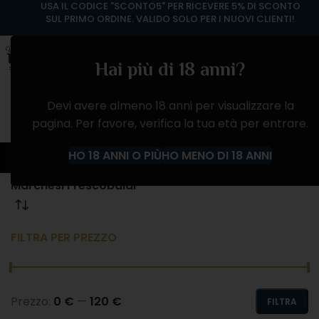
USA IL CODICE "SCONTO5" PER RICEVERE 5% DI SCONTO
SUL PRIMO ORDINE. VALIDO SOLO PER I NUOVI CLIENTI!
Hai più di 18 anni?
Devi avere almeno 18 anni per visualizzare la
pagina. Per favore, verifica la tua età per entrare.
Marchesi Frescobaldi
HO 18 ANNI O PIÙ
HO MENO DI 18 ANNI
Home
Prodotto Produttore
Marchesi Frescobaldi
FILTRA PER PREZZO
Prezzo:
0 €
—
120 €
FILTRA