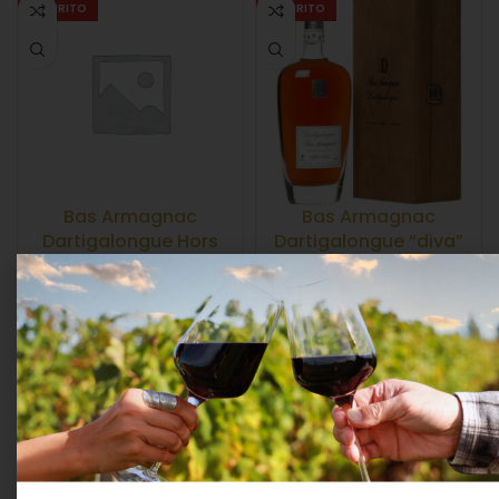
ESAURITO
ESAURITO
Bas Armagnac
Bas Armagnac
Dartigalongue Hors
Dartigalongue “diva”
D’Âge Cl. 70 40°
X.o. Cl.70 40° Cassa
Astucciato
Legno
ALCOLICI
,
BAS
ALCOLICI
,
BAS
ARMAGNAC
ARMAGNAC
Maison Dartigalongue
78,59
€
IVA Inclusa
39,04
€
IVA Inclusa
LEGGI TUTTO
LEGGI TUTTO