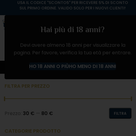
USA IL CODICE "SCONTO5" PER RICEVERE 5% DI SCONTO
SUL PRIMO ORDINE. VALIDO SOLO PER I NUOVI CLIENTI!
Hai più di 18 anni?
Devi avere almeno 18 anni per visualizzare la
pagina. Per favore, verifica la tua età per entrare.
BAS ARMAGNAC
HO 18 ANNI O PIÙ
HO MENO DI 18 ANNI
Home
Negozio
ALCOLICI
BAS ARMAGNAC
FILTRA PER PREZZO
Prezzo:
30 €
—
80 €
FILTRA
CATEGORIE PRODOTTO