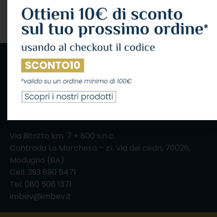
IL CONSUMO ECCESSIVO DI ALCOL NUOCE ALLA
SALUTE, CONSUMALO CON MODERAZIONE
Via Bitritto km. 7 + 800 s.n.c.
Contrada La Marchesa – z.i. Via dei cedri, 70026,
Modugno (BA)
Cell:
393 890 5471
Tel:
080 506 1371
imbev@imbev.it