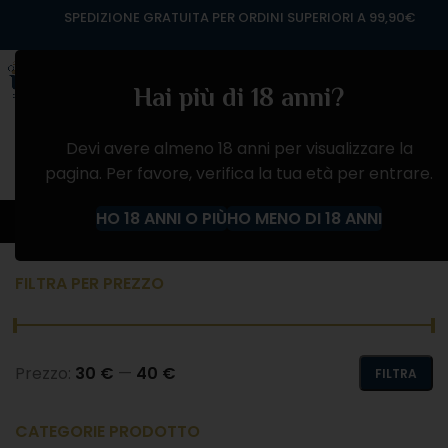
SPEDIZIONE GRATUITA PER ORDINI SUPERIORI A 99,90€
Hai più di 18 anni?
Devi avere almeno 18 anni per visualizzare la
pagina. Per favore, verifica la tua età per entrare.
VINO ROSSO
HO 18 ANNI O PIÙ
HO MENO DI 18 ANNI
Home
Negozio
VINI
VINO ROSSO
FILTRA PER PREZZO
Prezzo:
30 €
—
40 €
FILTRA
CATEGORIE PRODOTTO