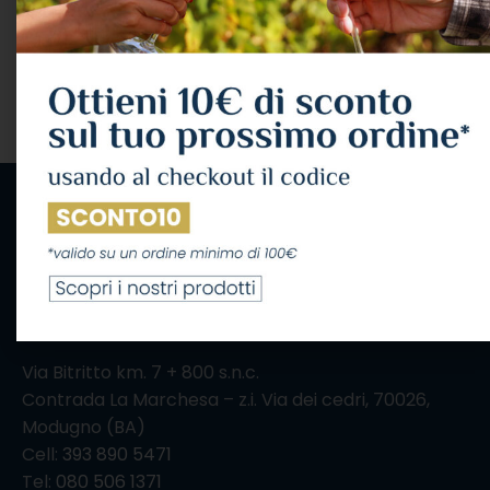
Donnafugata
31,97
€
IVA Inclusa
AGGIUNGI AL CARRELLO
IL CONSUMO ECCESSIVO DI ALCOL NUOCE ALLA
SALUTE, CONSUMALO CON MODERAZIONE
Via Bitritto km. 7 + 800 s.n.c.
Contrada La Marchesa – z.i. Via dei cedri, 70026,
Modugno (BA)
Cell:
393 890 5471
Tel:
080 506 1371