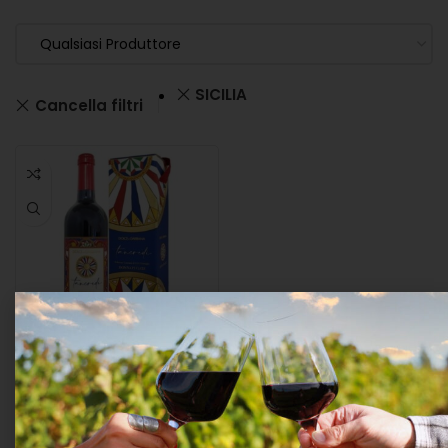
Qualsiasi Produttore
SICILIA
Cancella filtri
Donnafugata “tancredi”
Dolce&gabbana 2021
Cl.75 14° Astucciato
VINI
,
VINO ROSSO