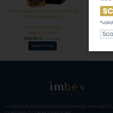
Armand De Brignac Brut Gold Cl.75
12,5° – Astucciato –
CHAMPAGNE
,
BRUT
Maison Cattier
298,90
€
IVA Inclusa
LEGGI TUTTO
IL CONSUMO ECCESSIVO DI ALCOL NUOCE ALLA SALUTE
CONSUMALO CON MODERAZIONE