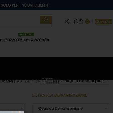
SOLO PER I NUOVI CLIENTI!
Contatti
0
IMPERDIBILI
PIRITS
OFFERTE
PRODUTTORI
uarda
9
24
36
FILTRA PER DENOMINAZIONE
Qualsiasi Denominazione