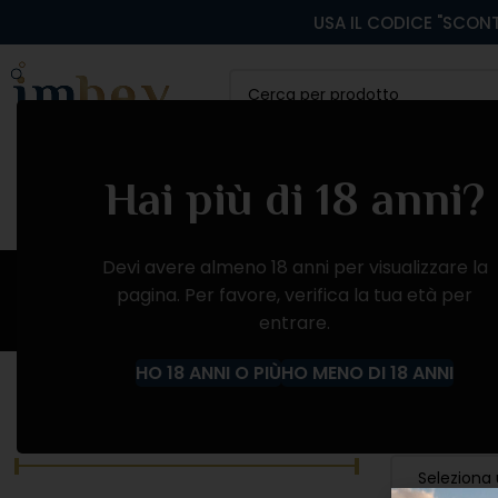
USA IL CODICE "SCONT
CATEGORIA
VINI ROSSI
VINI BIANCHI
VINI
Hai più di 18 anni?
Devi avere almeno 18 anni per visualizzare la
pagina. Per favore, verifica la tua età per
entrare.
Home
Prodotto Produttore
Maison Cattier
HO 18 ANNI O PIÙ
HO MENO DI 18 ANNI
FILTRA PER PREZZO
CATEGORIE
Seleziona