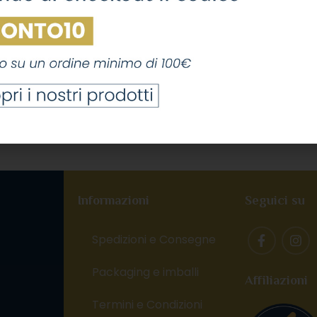
Informazioni
Seguici su
Spedizioni e Consegne
Packaging e imballi
Affiliazioni
,
Termini e Condizioni