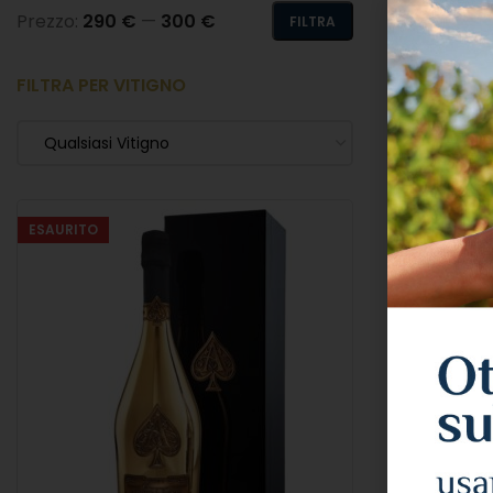
Prezzo:
290 €
—
300 €
FILTRA
FILTRA PER VITIGNO
Qualsiasi Vitigno
ESAURITO