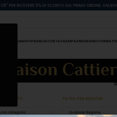
O5" PER RICEVERE 5% DI SCONTO SUL PRIMO ORDINE. VALIDO 
 ROSATI
SPUMANTI
FRANCIACORTA
CHAMPAGNE
GRANDI FORMATI
S
Maison Cattier
G
 PRODOTTO
FILTRA PER REGIONE
 una categoria
Qualsiasi Regione