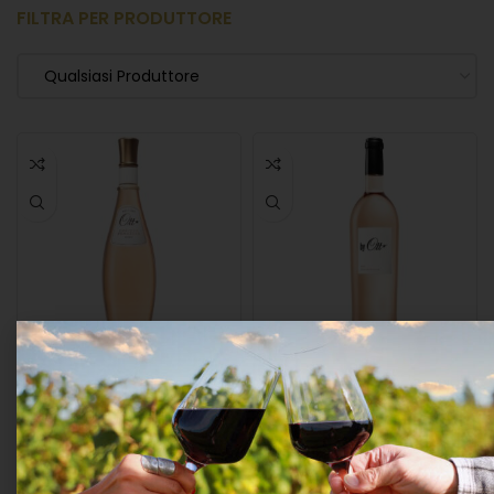
FILTRA PER PRODUTTORE
Qualsiasi Produttore
Domaines Ott Chateau
Domaines Ott “by.ott”
Romassan Aoc “bandol”
RosÉ 2024 CÔtes De
RosÉ 2023 Cl.75 13°
Provence Cl.75 13°
VINI FRANCESI
,
VINO
VINI FRANCESI
,
VINO
ROSATO
ROSATO