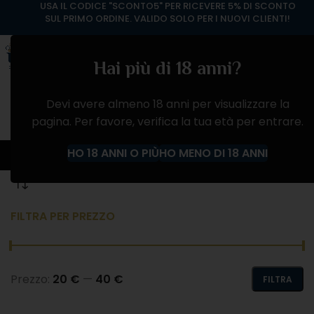
USA IL CODICE "SCONTO5" PER RICEVERE 5% DI SCONTO
SUL PRIMO ORDINE. VALIDO SOLO PER I NUOVI CLIENTI!
Hai più di 18 anni?
Devi avere almeno 18 anni per visualizzare la
pagina. Per favore, verifica la tua età per entrare.
VINO ROSATO
HO 18 ANNI O PIÙ
HO MENO DI 18 ANNI
Home
Negozio
VINI FRANCESI
VINO ROSATO
FILTRA PER PREZZO
Prezzo:
20 €
—
40 €
FILTRA