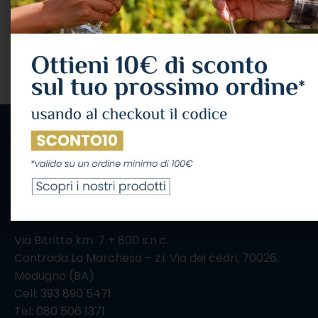
Domaines Ott
Domaines Ott
37,59
€
22,04
€
IVA Inclusa
IVA Inclusa
AGGIUNGI AL CARRELLO
AGGIUNGI AL CARRELLO
IL CONSUMO ECCESSIVO DI ALCOL NUOCE ALLA
SALUTE, CONSUMALO CON MODERAZIONE
Via Bitritto km. 7 + 800 s.n.c.
Contrada La Marchesa – z.i. Via dei cedri, 70026,
Modugno (BA)
Cell:
393 890 5471
Tel:
080 506 1371