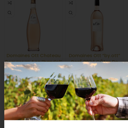
Domaines Ott Chateau
Domaines Ott “by.ott”
Romassan Aoc “bandol”
RosÉ 2024 CÔtes De
RosÉ 2023 Cl.75 13°
Provence Cl.75 13°
VINI FRANCESI
,
VINO
VINI FRANCESI
,
VINO
ROSATO
ROSATO
Domaines Ott
Domaines Ott
37,59
€
22,04
€
IVA Inclusa
IVA Inclusa
AGGIUNGI AL CARRELLO
AGGIUNGI AL CARRELLO