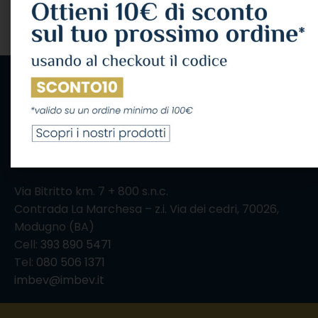
IL CONSUMO ECCESSIVO DI ALCOL NUOCE ALLA
SALUTE, CONSUMALO CON MODERAZIONE
Via Bitritto km. 7 + 800 s.n.c.
Contrada La Marchesa – z.i. Via dei cedri, 70026,
Modugno (BA)
Cell:
393 890 5471
Tel:
080 506 1371
imbev@imbev.it