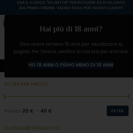
USA IL CODICE "SCONTO5" PER RICEVERE 5% DI SCONTO
SUL PRIMO ORDINE. VALIDO SOLO PER I NUOVI CLIENTI!
Hai più di 18 anni?
Devi avere almeno 18 anni per visualizzare la
pagina. Per favore, verifica la tua età per entrare.
Domaines Ott
HO 18 ANNI O PIÙ
HO MENO DI 18 ANNI
Home
Prodotto Produttore
Domaines Ott
FILTRA PER PREZZO
Prezzo:
20 €
—
40 €
FILTRA
CATEGORIE PRODOTTO