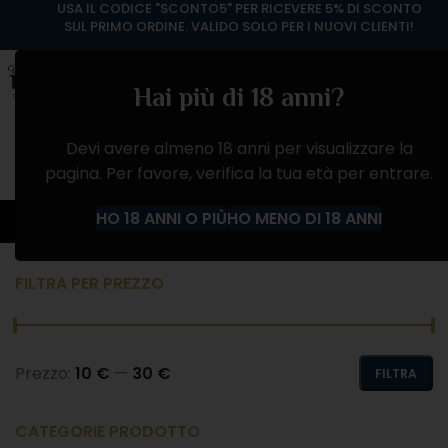
USA IL CODICE "SCONTO5" PER RICEVERE 5% DI SCONTO
SUL PRIMO ORDINE. VALIDO SOLO PER I NUOVI CLIENTI!
Hai più di 18 anni?
Devi avere almeno 18 anni per visualizzare la
pagina. Per favore, verifica la tua età per entrare.
LIMONCELLO
HO 18 ANNI O PIÙ
HO MENO DI 18 ANNI
Home
Negozio
ALCOLICI
LIMONCELLO
FILTRA PER PREZZO
Prezzo:
10 €
—
30 €
FILTRA
CATEGORIE PRODOTTO