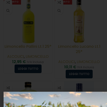
ESAURITO
ESAURITO
Limoncello Pallini Lt.1 25°
Limoncello Lucano Lt.1
25°
ALCOLICI
,
LIMONCELLO
12,95
€
ALCOLICI
,
LIMONCELLO
IVA Inclusa
10,11
€
IVA Inclusa
LEGGI TUTTO
LEGGI TUTTO