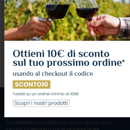
Limoncello Di Sorrento
Limoncello Di Capri Lt.1
“villa Massa” Lt.1 30°
30°
ALCOLICI
,
LIMONCELLO
ALCOLICI
,
LIMONCELLO
Villa Massa
18,63
€
IVA Inclusa
22,08
€
IVA Inclusa
AGGIUNGI AL CARRELLO
AGGIUNGI AL CARRELLO
IL CONSUMO ECCESSIVO DI ALCOL NUOCE ALLA
SALUTE, CONSUMALO CON MODERAZIONE