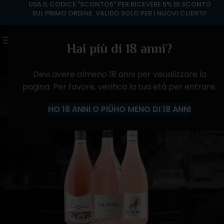
0
ACCEDI / REGISTRATI
0,00
€
Hai più di 18 anni?
Devi avere almeno 18 anni per visualizzare la
pagina. Per favore, verifica la tua età per entrare.
Vini Rosati Pugliesi
HO 18 ANNI O PIÙ
HO MENO DI 18 ANNI