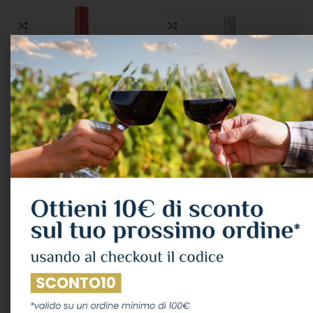
Produttori Di Manduria
Torrevento Maremosso
Aka “rosato” Salento Igt
Rose’ Frizzante Puglia Igt
2025 Cl.75 13°
2025 Cl.75
VINI
,
VINO ROSATO
VINI FRIZZANTI
,
ROSATO
Produttori di Manduria
Torrevento
9,13
€
5,89
€
IVA Inclusa
IVA Inclusa
AGGIUNGI AL CARRELLO
AGGIUNGI AL CARRELLO