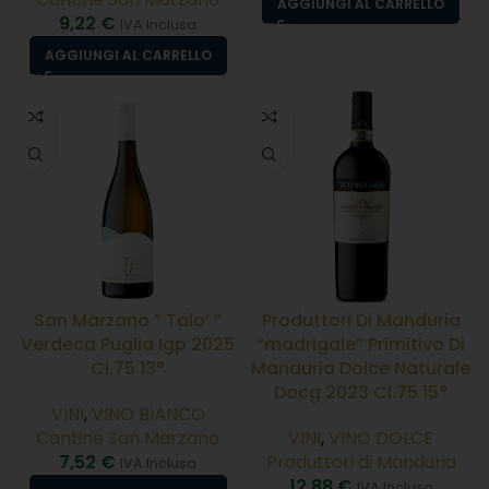
AGGIUNGI AL CARRELLO
9,22
€
IVA Inclusa
AGGIUNGI AL CARRELLO
San Marzano ” Talo’ ”
Produttori Di Manduria
Verdeca Puglia Igp 2025
“madrigale” Primitivo Di
Cl.75 13°
Manduria Dolce Naturale
Docg 2023 Cl.75 15°
VINI
,
VINO BIANCO
Cantine San Marzano
VINI
,
VINO DOLCE
7,52
€
Produttori di Manduria
IVA Inclusa
12,88
€
IVA Inclusa