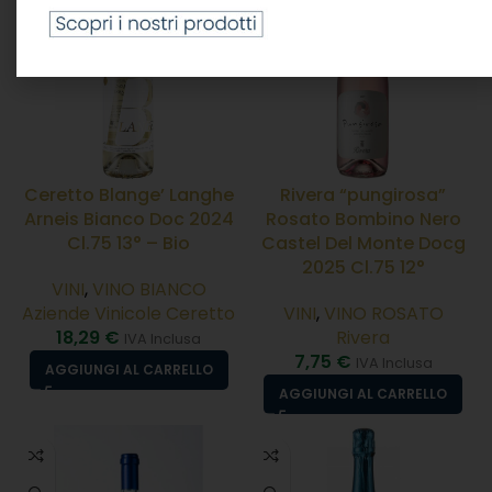
Ceretto Blange’ Langhe
Rivera “pungirosa”
Arneis Bianco Doc 2024
Rosato Bombino Nero
Cl.75 13° – Bio
Castel Del Monte Docg
2025 Cl.75 12°
VINI
,
VINO BIANCO
Aziende Vinicole Ceretto
VINI
,
VINO ROSATO
18,29
€
Rivera
IVA Inclusa
7,75
€
IVA Inclusa
AGGIUNGI AL CARRELLO
AGGIUNGI AL CARRELLO