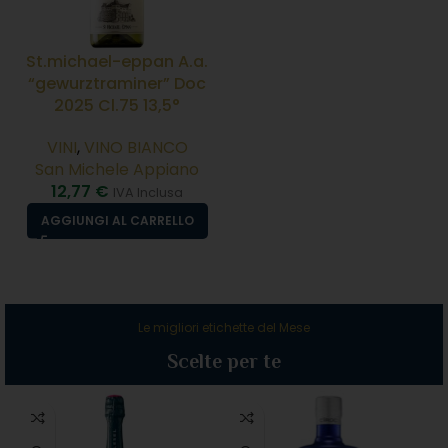
St.michael-eppan A.a.
“gewurztraminer” Doc
2025 Cl.75 13,5°
VINI
,
VINO BIANCO
San Michele Appiano
12,77
€
IVA Inclusa
AGGIUNGI AL CARRELLO
Le migliori etichette del Mese
Scelte per te