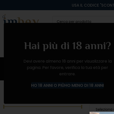
USA IL CODICE "SCONT
CATEGORIA
VINI ROSSI
VINI BIANCHI
VINI
Hai più di 18 anni?
Devi avere almeno 18 anni per visualizzare la
pagina. Per favore, verifica la tua età per
entrare.
Home
Prodotto Produttore
Viticoltori Ponte
HO 18 ANNI O PIÙ
HO MENO DI 18 ANNI
FILTRA PER PREZZO
CATEGORIE
Seleziona