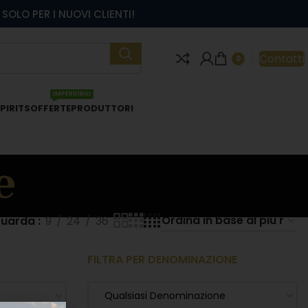
SOLO PER I NUOVI CLIENTI!
Contatti
0
IMPERDIBILI
PIRITS
OFFERTE
PRODUTTORI
e
uarda
9
24
36
FILTRA PER DENOMINAZIONE
Qualsiasi Denominazione