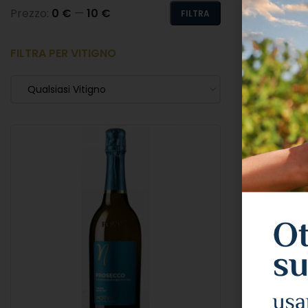
Prezzo:
0 €
—
10 €
FILTRA
FILTRA PER VITIGNO
Qualsiasi Vitigno