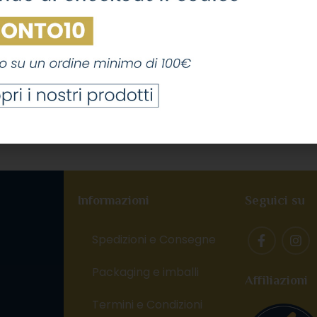
Informazioni
Seguici su
Spedizioni e Consegne
Packaging e imballi
Affiliazioni
,
Termini e Condizioni