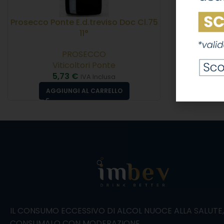
Prosecco Ponte E.d.treviso Doc Cl.75
11°
PROSECCO
Viticoltori Ponte
5,73
€
IVA Inclusa
AGGIUNGI AL CARRELLO
IL CONSUMO ECCESSIVO DI ALCOL NUOCE ALLA SALUTE
CONSUMALO CON MODERAZIONE