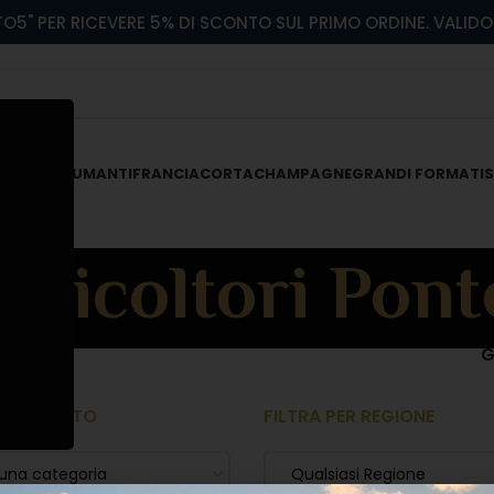
O5" PER RICEVERE 5% DI SCONTO SUL PRIMO ORDINE. VALIDO 
 ROSATI
SPUMANTI
FRANCIACORTA
CHAMPAGNE
GRANDI FORMATI
S
Viticoltori Pont
G
 PRODOTTO
FILTRA PER REGIONE
 una categoria
Qualsiasi Regione