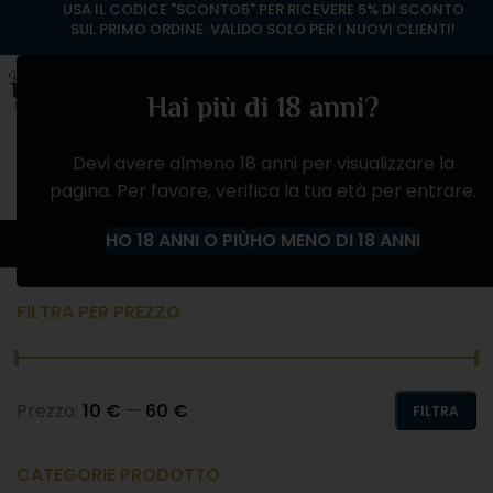
USA IL CODICE "SCONTO5" PER RICEVERE 5% DI SCONTO
SUL PRIMO ORDINE. VALIDO SOLO PER I NUOVI CLIENTI!
Hai più di 18 anni?
Devi avere almeno 18 anni per visualizzare la
pagina. Per favore, verifica la tua età per entrare.
FRANCIACORTA
HO 18 ANNI O PIÙ
HO MENO DI 18 ANNI
Home
Negozio
FRANCIACORTA
FILTRA PER PREZZO
Prezzo:
10 €
—
60 €
FILTRA
CATEGORIE PRODOTTO