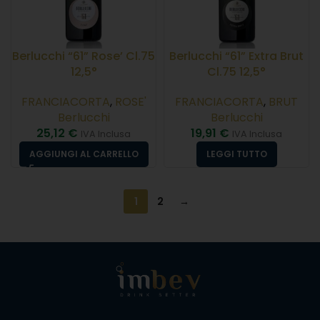
Berlucchi “61” Rose’ Cl.75
Berlucchi “61” Extra Brut
12,5°
Cl.75 12,5°
FRANCIACORTA
,
ROSE'
FRANCIACORTA
,
BRUT
Berlucchi
Berlucchi
25,12
€
19,91
€
IVA Inclusa
IVA Inclusa
AGGIUNGI AL CARRELLO
LEGGI TUTTO
1
2
→