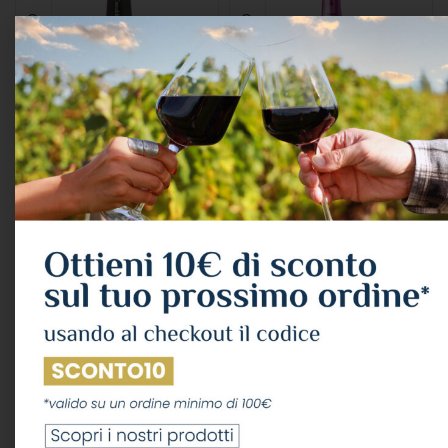
Contadi Castaldi Rose’
Quadra “qrose”
Cl.75 12,5°
Franciacorta Brut Docg
2018 Cl. 75
FRANCIACORTA
,
ROSE'
Contadi Castaldi
FRANCIACORTA
,
ROSE'
20,86
€
Quadra
IVA Inclusa
18,67
€
IVA Inclusa
LEGGI TUTTO
LEGGI TUTTO
ESAURITO
ESAURITO