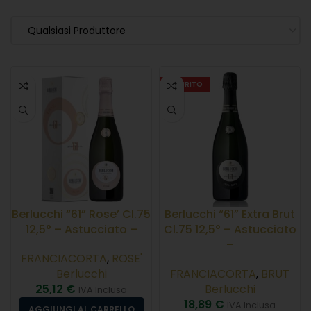
Qualsiasi Produttore
ESAURITO
Berlucchi “61” Rose’ Cl.75
Berlucchi “61” Extra Brut
12,5° – Astucciato –
Cl.75 12,5° – Astucciato
–
FRANCIACORTA
,
ROSE'
Berlucchi
FRANCIACORTA
,
BRUT
25,12
€
Berlucchi
IVA Inclusa
18,89
€
IVA Inclusa
AGGIUNGI AL CARRELLO