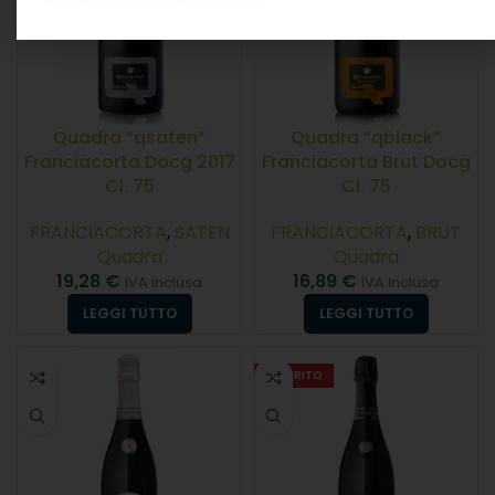
Quadra “qsaten”
Quadra “qblack”
Franciacorta Docg 2017
Franciacorta Brut Docg
Cl. 75
Cl. 75
FRANCIACORTA
,
SATEN
FRANCIACORTA
,
BRUT
Quadra
Quadra
19,28
€
16,89
€
IVA Inclusa
IVA Inclusa
LEGGI TUTTO
LEGGI TUTTO
ESAURITO