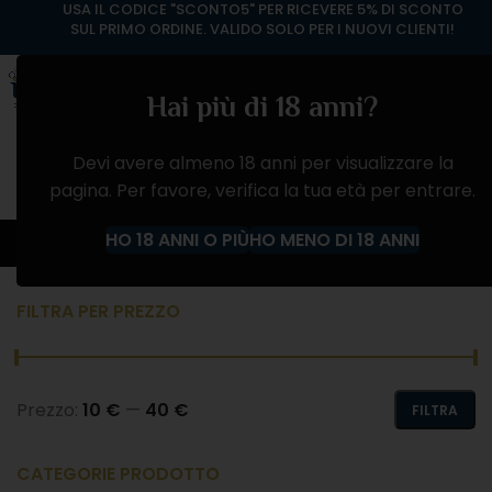
USA IL CODICE "SCONTO5" PER RICEVERE 5% DI SCONTO
SUL PRIMO ORDINE. VALIDO SOLO PER I NUOVI CLIENTI!
Hai più di 18 anni?
Devi avere almeno 18 anni per visualizzare la
pagina. Per favore, verifica la tua età per entrare.
Cesarini Sforza
HO 18 ANNI O PIÙ
HO MENO DI 18 ANNI
Home
Prodotto Produttore
Cesarini Sforza
FILTRA PER PREZZO
Prezzo:
10 €
—
40 €
FILTRA
CATEGORIE PRODOTTO