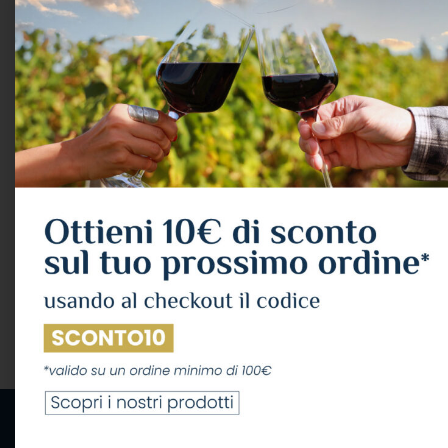
Cesarini Sforza 1673
Cesarini Sforza Brut
Noire Nature Dosaggio
Trento Doc Vsq 1,5 Lt.
Zero Trento Doc 2017
12,5° – Magnum
Cl.75 12,5°
SPUMANTE
,
BRUT
SPUMANTE
Cesarini Sforza
Cesarini Sforza
38,13
€
IVA Inclusa
22,42
€
IVA Inclusa
LEGGI TUTTO
LEGGI TUTTO