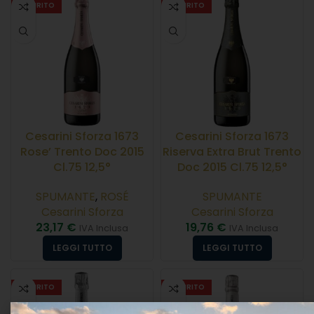
ESAURITO
ESAURITO
Cesarini Sforza 1673
Cesarini Sforza 1673
Rose’ Trento Doc 2015
Riserva Extra Brut Trento
Cl.75 12,5°
Doc 2015 Cl.75 12,5°
SPUMANTE
,
ROSÉ
SPUMANTE
Cesarini Sforza
Cesarini Sforza
23,17
€
19,76
€
IVA Inclusa
IVA Inclusa
LEGGI TUTTO
LEGGI TUTTO
ESAURITO
ESAURITO