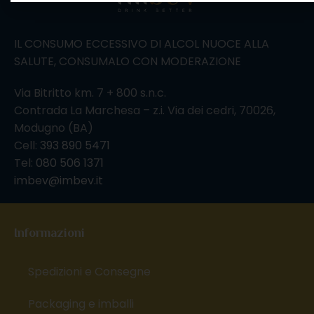
IL CONSUMO ECCESSIVO DI ALCOL NUOCE ALLA
SALUTE, CONSUMALO CON MODERAZIONE
Via Bitritto km. 7 + 800 s.n.c.
Contrada La Marchesa – z.i. Via dei cedri, 70026,
Modugno (BA)
Cell:
393 890 5471
Tel:
080 506 1371
imbev@imbev.it
Informazioni
Spedizioni e Consegne
Packaging e imballi