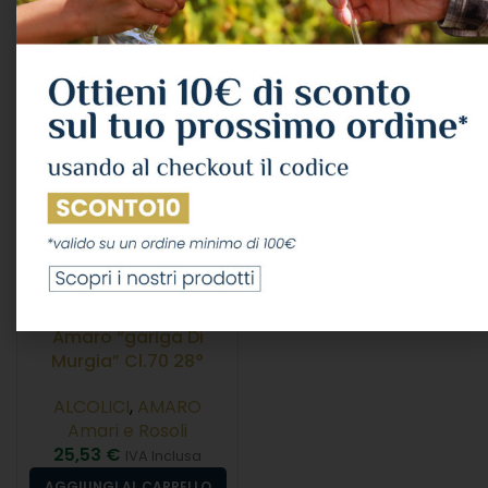
15,59
€
IVA Inclusa
Amari e Rosoli
17,81
€
LEGGI TUTTO
IVA Inclusa
LEGGI TUTTO
Amaro “gariga Di
Murgia” Cl.70 28°
ALCOLICI
,
AMARO
Amari e Rosoli
25,53
€
IVA Inclusa
AGGIUNGI AL CARRELLO