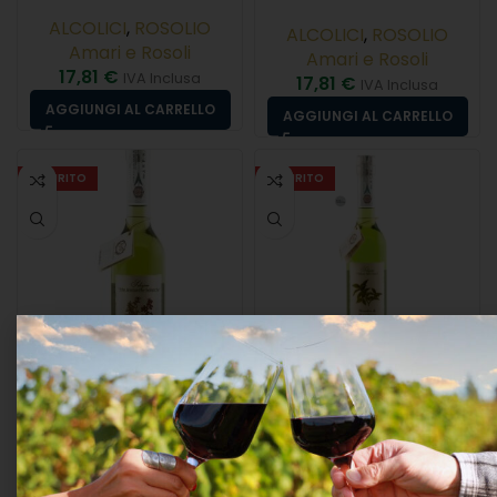
ALCOLICI
,
ROSOLIO
ALCOLICI
,
ROSOLIO
Amari e Rosoli
Amari e Rosoli
17,81
€
IVA Inclusa
17,81
€
IVA Inclusa
AGGIUNGI AL CARRELLO
AGGIUNGI AL CARRELLO
ESAURITO
ESAURITO
ROSOLIO DI BASILICO
CL.50 35°
Rosolio Di Malva E
Santoreggia Cl.50 35°
ALCOLICI
,
ROSOLIO
Amari e Rosoli
ALCOLICI
,
ROSOLIO