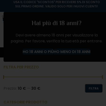
USA IL CODICE "SCONTO5" PER RICEVERE 5% DI SCONTO
SUL PRIMO ORDINE. VALIDO SOLO PER I NUOVI CLIENTI!
Hai più di 18 anni?
Devi avere almeno 18 anni per visualizzare la
pagina. Per favore, verifica la tua età per entrare.
Amari e Rosoli
HO 18 ANNI O PIÙ
HO MENO DI 18 ANNI
Home
Prodotto Produttore
Amari e Rosoli
FILTRA PER PREZZO
Prezzo:
10 €
—
30 €
FILTRA
CATEGORIE PRODOTTO