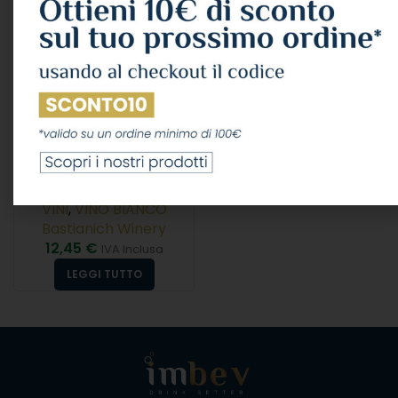
Bastianich “friulano”
Friuli Colli Orientali Doc
2022 Cl.75 13°
VINI
,
VINO BIANCO
Bastianich Winery
12,45
€
IVA Inclusa
LEGGI TUTTO