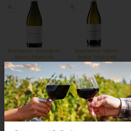
Bastianich “sauvignon
Bastianich “ribolla
Blanc” Friuli Colli
Gialla” Friuli Colli
Orientali Doc 2023 Cl.75
Orientali Doc 2024 Cl.75
12,5°
12,5°
VINI
,
VINO BIANCO
VINI
,
VINO BIANCO
Bastianich Winery
Bastianich Winery
12,71
€
12,56
€
IVA Inclusa
IVA Inclusa
LEGGI TUTTO
AGGIUNGI AL CARRELLO
ESAURITO