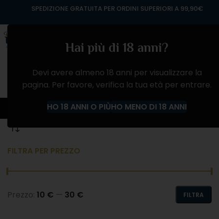
SPEDIZIONE GRATUITA PER ORDINI SUPERIORI A 99,90€
Hai più di 18 anni?
Devi avere almeno 18 anni per visualizzare la
pagina. Per favore, verifica la tua età per entrare.
Bastianich Winery
HO 18 ANNI O PIÙ
HO MENO DI 18 ANNI
Home
Prodotto Produttore
Bastianich Winery
FILTRA PER PREZZO
Prezzo:
10 €
—
30 €
FILTRA