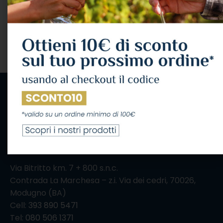
Rothschild
698,00
€
IVA Inclusa
AGGIUNGI AL CARRELLO
IL CONSUMO ECCESSIVO DI ALCOL NUOCE ALLA
SALUTE, CONSUMALO CON MODERAZIONE
Via Bitritto km. 7 + 800 s.n.c.
Contrada La Marchesa – z.i. Via dei cedri, 70026,
Modugno (BA)
Cell:
393 890 5471
Tel:
080 506 1371