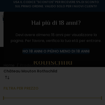
USA IL CODICE "SCONTO5" PER RICEVERE 5% DI SCONTO
SUL PRIMO ORDINE. VALIDO SOLO PER I NUOVI CLIENTI!
Hai più di 18 anni?
Devi avere almeno 18 anni per visualizzare la
pagina. Per favore, verifica la tua età per entrare.
Château Mouton
HO 18 ANNI O PIÙ
HO MENO DI 18 ANNI
Rothschild
Home
Prodotto Produttore
Château Mouton Rothschild
FILTRA PER PREZZO