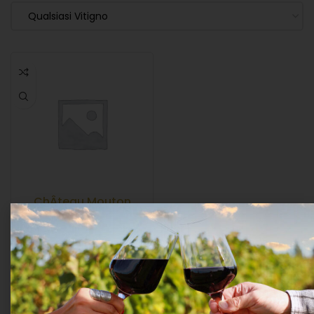
Qualsiasi Vitigno
ChÂteau Mouton
Rothschild 2019 –
Cassetta Legno Cl.75
Vini rossi da collezione
,
VINI FRANCESI
,
VINO
ROSSO
Château Mouton