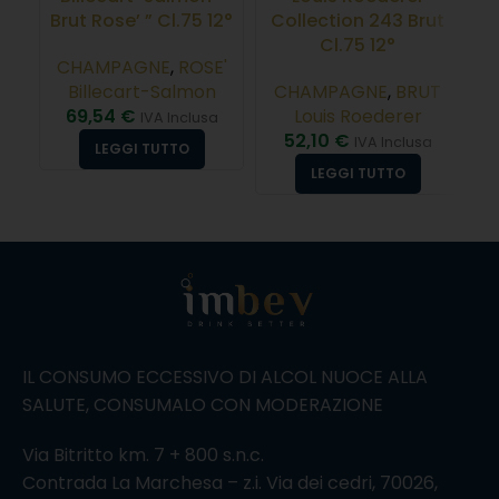
Brut Rose’ ” Cl.75 12°
Collection 243 Brut
“
Cl.75 12°
CHAMPAGNE
,
ROSE'
Billecart-Salmon
CHAMPAGNE
,
BRUT
69,54
€
Louis Roederer
IVA Inclusa
52,10
€
IVA Inclusa
LEGGI TUTTO
LEGGI TUTTO
IL CONSUMO ECCESSIVO DI ALCOL NUOCE ALLA
SALUTE, CONSUMALO CON MODERAZIONE
Via Bitritto km. 7 + 800 s.n.c.
Contrada La Marchesa – z.i. Via dei cedri, 70026,