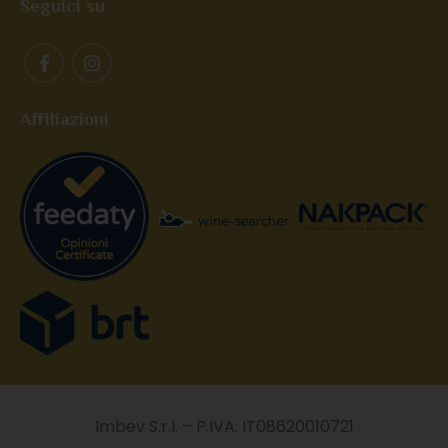
Seguici su
Affiliazioni
Imbev S.r.l. – P.IVA: IT08620010721