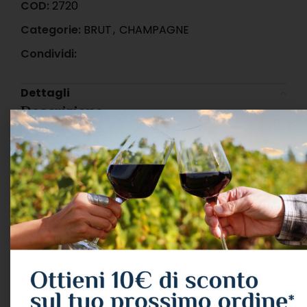
COD:
2720
Categorie:
BRUT
,
CHAMPAGNE
Condividi:
Dettagli
Descrizione
Informazioni aggiuntive
PESO
0
,
75 kg
DENOMINAZIONE
CHAMPAGNE AOC
REGIONE
FRANCIA