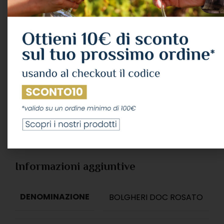
10
Persone stanno guardando ora
questo prodotto!
COD:
0861
Categorie:
VINI
,
VINO ROSATO
Condividi:
Dettagli
Descrizione
Informazioni aggiuntive
DENOMINAZIONE
BOLGHERI DOC ROSATO