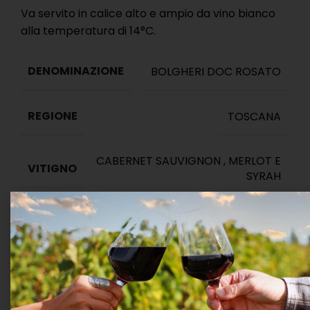
Va servito in calice alto e ampio da vino bianco
alla temperatura di 14°C.
DENOMINAZIONE
BOLGHERI DOC ROSATO
REGIONE
TOSCANA
CABERNET SAUVIGNON
,
MERLOT E
VITIGNO
SYRAH
PRODUTTORE
Marchesi Antinori
Terminato
Compara