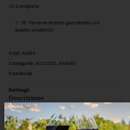
Compara
15
Persone stanno guardando ora
questo prodotto!
COD:
AM04
Categorie:
ALCOLICI
,
AMARO
Condividi:
Dettagli
Descrizione
Amaro Ramazzotti nasce nel 1815 a Milano, grazie
all’ingegno di Ausano Ramazzotti