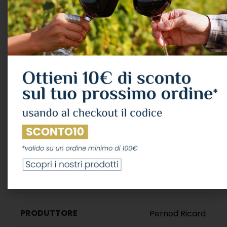
La famiglia Ramazzotti, dimostrando un notevole
intuito commerciale, implementò fin dal XIX
secolo una struttura di esportazione per il loro
Amaro sempre più conosciuto in Italia.
Ramazzotti si sviluppò con la diffusione del
commercio su strada, e dopo la conquista della
leadership nazionale si cominciò a esportarlo in
tutto il Mondo,a partire dal secondo dopo guerra.
Informazioni aggiuntive
PESO
1 kg
PRODUTTORE
Pernod Ricard