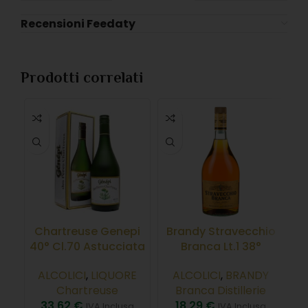
Recensioni Feedaty
Prodotti correlati
Chartreuse Genepi
Brandy Stravecchio
B
40° Cl.70 Astucciata
Branca Lt.1 38°
A
ALCOLICI
,
LIQUORE
ALCOLICI
,
BRANDY
Chartreuse
Branca Distillerie
33,62
€
18,29
€
IVA Inclusa
IVA Inclusa