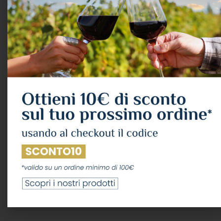
ideale per rallentare il ritmo della vita frenetica
di oggi.
Cynar nasce nel 1952 e la suafama si permea suoi
fortunati spot televisivi che lo hanno lanciato
negli anni ’60, interpretati da Ernesto Calindri. Nel
1995 Cynar entra a far parte del Gruppo
Campari, evolvendosi da ‘aperitivo digestivo’ ad
uno degli amari più famosi e amati della
tradizione italiana.
Informazioni aggiuntive
PESO
1 kg