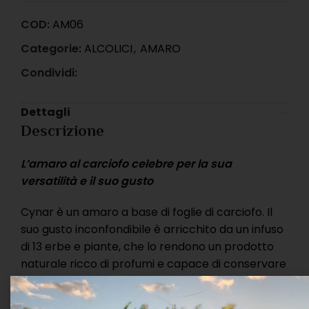
COD:
AM06
Categorie:
ALCOLICI
,
AMARO
Condividi:
Dettagli
Descrizione
L’amaro al carciofo celebre per la sua
versatilità e il suo gusto
Cynar è un amaro a base di foglie di carciofo. Il
suo gusto inconfondibile è arricchito da un infuso
di 13 erbe e piante, che lo rendono un prodotto
naturale ricco di profumi e capace di conservare
inalterate tutte le proprietà salutari dei suoi
ingredienti. Poco alcolico (16,5°) Cynar è l’amaro