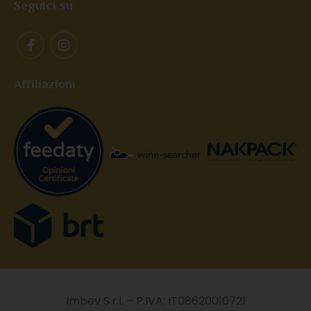
Seguici su
Affiliazioni
Imbev S.r.l. – P.IVA: IT08620010721