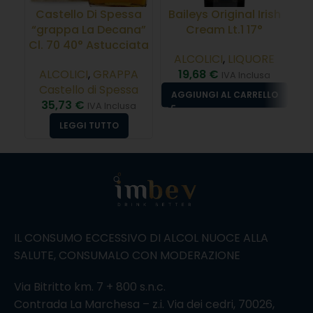
Castello Di Spessa
Baileys Original Irish
Am
“grappa La Decana”
Cream Lt.1 17°
Cl. 70 40° Astucciata
ALCOLICI
,
LIQUORE
ALCOLICI
,
GRAPPA
19,68
€
IVA Inclusa
Castello di Spessa
AGGIUNGI AL CARRELLO
35,73
€
IVA Inclusa
LEGGI TUTTO
IL CONSUMO ECCESSIVO DI ALCOL NUOCE ALLA
SALUTE, CONSUMALO CON MODERAZIONE
Via Bitritto km. 7 + 800 s.n.c.
Contrada La Marchesa – z.i. Via dei cedri, 70026,