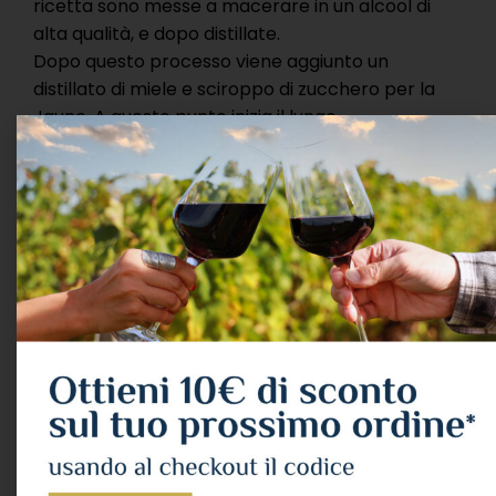
ricetta sono messe a macerare in un alcool di
alta qualità, e dopo distillate.
Dopo questo processo viene aggiunto un
distillato di miele e sciroppo di zucchero per la
Jaune. A questo punto inizia il lungo
invecchiamento nei fusti di rovere, nelle
bellissime cantine a Voiron.
La Chartreuse, nel 2015, compirà 410 anni e nel
2014 la Vert ne ha compiuti 250 e per questa
occasione è stata creata un’etichetta speciale
venduta nel 2014 e oggi già da collezione. I
farmacisti del XVI° secolo erano alla ricerca
dell’elisir di lunga vita e la Chartreuse è da
considerarsi il summa dell’esperienza
farmaceutica di quel secolo; raggruppa in effetti
tutte le piante medicinali (130) allora conosciute.
Entrare nelle cantine della Chartreuse è tornare
indietro nel tempo: ormai non c’è più nessuno