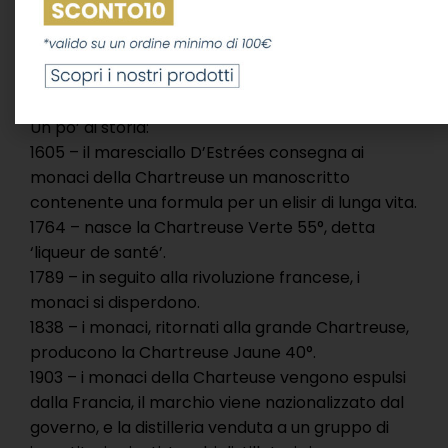
che invecchia i liquori. La Chartreuse Vert e
Jaune hanno minimo 3 anni di invecchiamento in
fusti di rovere e le V.E.P. minimo 10 anni, distillate
in alambicchi centenari di rame stagnato.
Un po’ di storia:
1605 – il maresciallo D’Estrées consegna ai
monaci della Chartreuse un manoscritto
contenente una formula per un elisir di lunga vita.
1764 – nasce la Chartreuse Verte 55°, detta
‘liqueur de santé’.
1789 – in seguito alla rivoluzione francese, i
monaci si disperdono.
1838 – i monaci, ritornati alla grande Chartreuse,
producono la Chartreuse Jaune 40°.
1903 – i monaci della Charteuse vengono espulsi
dalla Francia, il marchio viene nazionalizzato dal
governo, e la distilleria venduta a un gruppo di