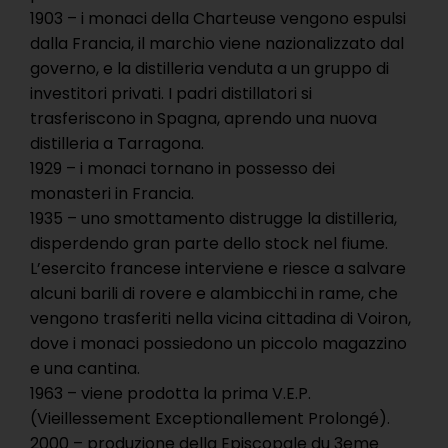
1903 – i monaci della Charteuse vengono espulsi
dalla Francia, il marchio viene nazionalizzato dal
governo, e la distilleria venduta a un gruppo di
investitori privati. I padri distillatori si
trasferiscono in Spagna, aprendo una nuova
distilleria a Tarragona.
1929 – i monaci tornano in possesso dei
monasteri in Francia.
1935 – uno smottamento distrugge la distilleria,
disperdendo gran parte dello stock nel fiume.
L’esercito francese interviene e riesce a salvare
alcuni barili di rovere e alambicchi in rame, che
vengono trasferiti nella vicina cittadina di Voiron,
dove i monaci possiedono un piccolo magazzino
e una cantina.
1963 – viene prodotta la prima V.E.P.
(Vieillessement Exceptionallement Prolongé).
2000 – produzione della Episcopale du 3eme