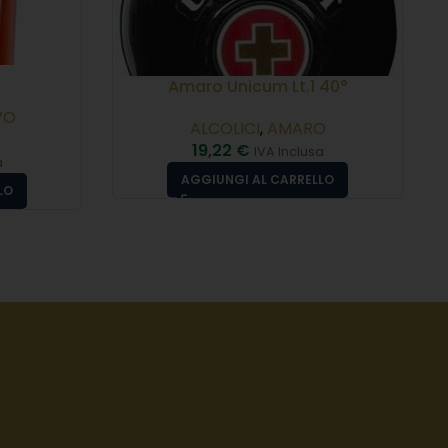
Amaro Unicum Lt.1 40°
VO
ALCOLICI
,
AMARO
19,22
€
IVA Inclusa
a
AGGIUNGI AL CARRELLO
LO