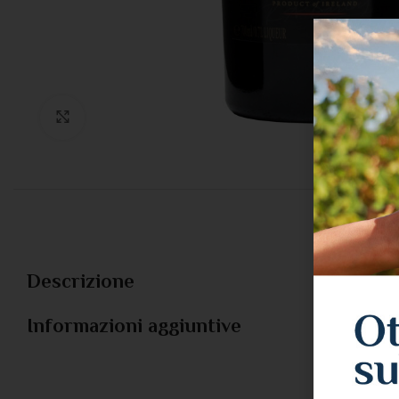
Clicca per ingradire
Descrizione
Informazioni aggiuntive
PESO