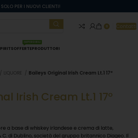
SOLO PER I NUOVI CLIENTI!
Contatti
0
IMPERDIBILI
PIRITS
OFFERTE
PRODUTTORI
LIQUORE
Baileys Original Irish Cream Lt.1 17°
al Irish Cream Lt.1 17°
ore a base di whiskey irlandese e crema di latte,
& C. di Dublino, società del gruppo britannico Diageo. Il