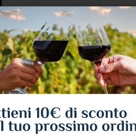
COD:
LQ05
Categorie:
ALCOLICI
,
LIQUO
Condividi:
DETTAGLI
RECENSIONI FEEDATY