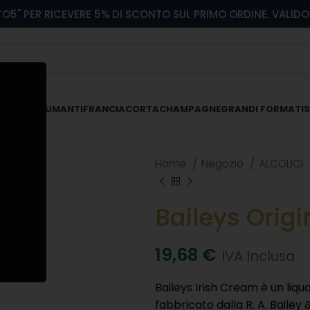
O5" PER RICEVERE 5% DI SCONTO SUL PRIMO ORDINE. VALIDO 
 ROSATI
SPUMANTI
FRANCIACORTA
CHAMPAGNE
GRANDI FORMATI
S
Home
Negozio
ALCOLICI
Baileys Origin
19,68
€
IVA Inclusa
Baileys Irish Cream è un liqu
fabbricato dalla R. A. Bailey 