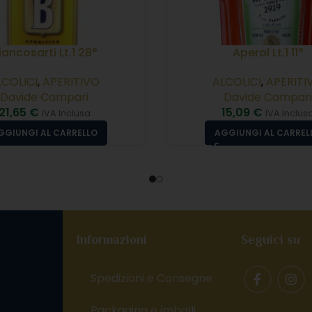
iancosarti Lt.1 28°
Aperol Lt.1 11°
LCOLICI
,
APERITIVO
ALCOLICI
,
APERITI
Davide Campari
Davide Campari
21,65
€
15,09
€
IVA Inclusa
IVA Inclus
GGIUNGI AL CARRELLO
AGGIUNGI AL CARREL
Informazioni
Seguici su
Spedizioni e Consegne
Packaging e imballi