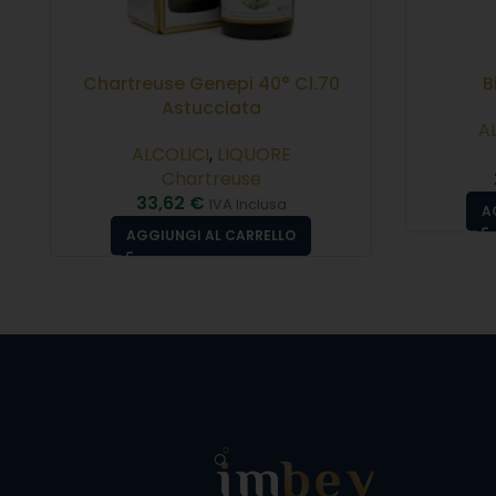
Chartreuse Genepi 40° Cl.70
B
Astucciata
A
ALCOLICI
,
LIQUORE
Chartreuse
33,62
€
IVA Inclusa
A
AGGIUNGI AL CARRELLO